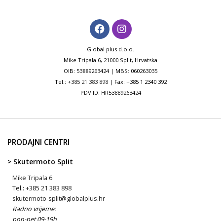
Global plus d.o.o.
Mike Tripala 6, 21000 Split, Hrvatska
OIB: 53889263424 | MBS: 060263035
Tel.:
+385 21 383 898
| Fax: +385 1 2340 392
PDV ID: HR53889263424
PRODAJNI CENTRI
> Skutermoto Split
Mike Tripala 6
Tel.:
+385 21 383 898
skutermoto-split@globalplus.hr
Radno vrijeme:
pon-pet 09-19h