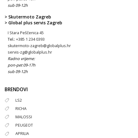
sub 09-12h
> Skutermoto Zagreb
> Global plus servis Zagreb
I Stara Peščenica 45
Tel.:
+385 1 234 0393
skutermoto-zagreb@globalplus.hr
servis-zg@globalplus.hr
Radno vrijeme:
pon-pet 09-17h
sub 09-12h
BRENDOVI
LS2
RICHA
MALOSSI
PEUGEOT
APRILIA