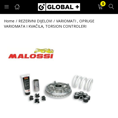
0
PRIJAVA
REGISTRACIJA
Home
REZERVNI DIJELOVI
VARIOMATI , OPRUGE
VARIOMATA I KVAČILA, TORSION CONTROLERI
Unesite svoje korisničko ime i lozinku.
Zapamti me
Prijava
Zaboravljena lozinka?