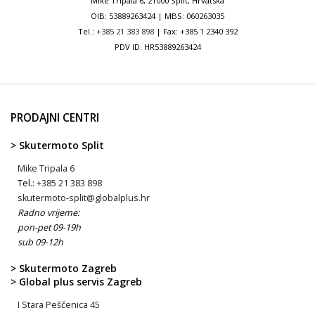
Mike Tripala 6, 21000 Split, Hrvatska
OIB: 53889263424 | MBS: 060263035
Tel.:
+385 21 383 898
| Fax: +385 1 2340 392
PDV ID: HR53889263424
PRODAJNI CENTRI
> Skutermoto Split
Mike Tripala 6
Tel.:
+385 21 383 898
skutermoto-split@globalplus.hr
Radno vrijeme:
pon-pet 09-19h
sub 09-12h
> Skutermoto Zagreb
> Global plus servis Zagreb
I Stara Peščenica 45