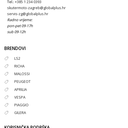
Tel.:
+385 1 234 0393
skutermoto-zagreb@globalplus.hr
servis-zg@globalplus.hr
Radno vrijeme:
pon-pet 09-17h
sub 09-12h
BRENDOVI
LS2
RICHA
MALOSSI
PEUGEOT
APRILIA
VESPA
PIAGGIO
GILERA
KORISNIČKA PODRŠKA