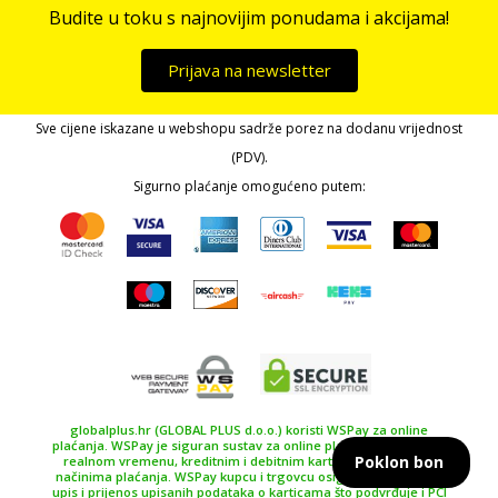
Budite u toku s najnovijim ponudama i akcijama!
Prijava na newsletter
Sve cijene iskazane u webshopu sadrže porez na dodanu vrijednost
(PDV).
Sigurno plaćanje omogućeno putem:
globalplus.hr (GLOBAL PLUS d.o.o.) koristi WSPay za online
plaćanja. WSPay je siguran sustav za online plaćanje, plaćanje u
Poklon bon
realnom vremenu, kreditnim i debitnim karticama te drugim
načinima plaćanja. WSPay kupcu i trgovcu osiguravaju siguran
upis i prijenos upisanih podataka o karticama što podvrđuje i PCI