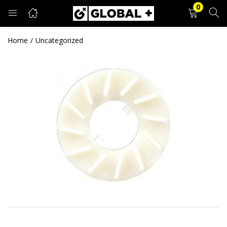
0
PRIJAVA
REGISTRACIJA
Home
Uncategorized
Unesite svoje korisničko ime i lozinku.
Zapamti me
Prijava
Zaboravljena lozinka?