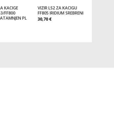
ZA KACIGE
VIZIR LS2 ZA KACIGU
VIZIR LS
53/FF800
FF805 IRIDIUM SREBRENI
FF320/FF
ATAMNJEN PL
PROZIRNI
30,70
€
25,21
€