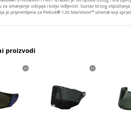
u za smanjenje odsjaja i bolju vidljivost. Sustav brzog otpuštan
ija je pripremljena za Pinlock® 120 MaxVision™ umetak koji sprje
i proizvodi
U
U