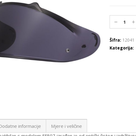
Šifra:
12041
Kategorija:
Dodatne informacije
Mjere i veličine
patibilan s modelom FF807 izrađen je od optički čistog i izdržljivo