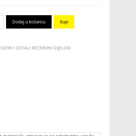
Dodaj u košaricu
Kupi
VIZIRI I OSTALI REZERVNI DIJELOVI
g materijala, otporan je na ogrebotine i pruža