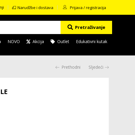
nji
Narudžbe i dostava
Prijava / registracija
Pretraživanje
a
NOVO
Akcija
Outlet
Edukativni kutak
Prethodni
Sljedeći
GLE