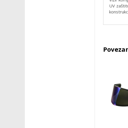
UV zaštit
konstrukc
Povezan