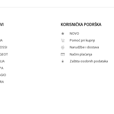
VI
KORISNIČKA PODRŠKA
NOVO
HA
Pomoć pri kupnji
OSSI
Narudžbe i dostava
GEOT
Načini plaćanja
LIA
Zaštita osobnih podataka
PA
GGIO
ERA