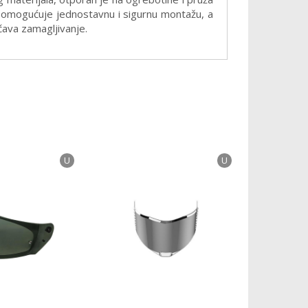
ja omogućuje jednostavnu i sigurnu montažu, a
čava zamagljivanje.
U
U