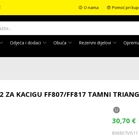
€
O nama
Pomoć pri kup
Odjeća i dodaci
Obuća
Rezervni dijelovi
Oprem
S2 ZA KACIGU FF807/FF817 TAMNI TRIAN
U
30,70
€
806807VIS11