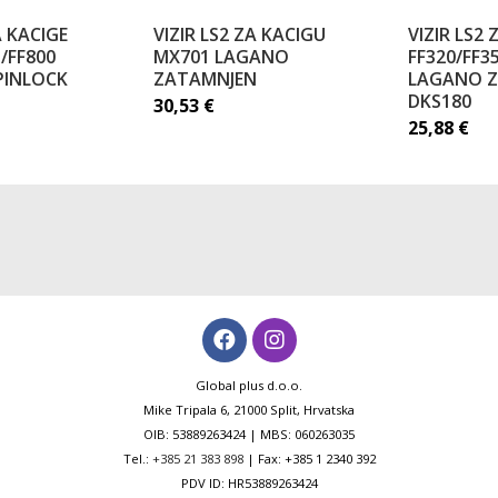
A KACIGE
VIZIR LS2 ZA KACIGU
VIZIR LS2 
/FF800
MX701 LAGANO
FF320/FF3
PINLOCK
ZATAMNJEN
LAGANO Z
DKS180
30,53
€
25,88
€
Global plus d.o.o.
Mike Tripala 6, 21000 Split, Hrvatska
OIB: 53889263424 | MBS: 060263035
Tel.:
+385 21 383 898
| Fax: +385 1 2340 392
PDV ID: HR53889263424