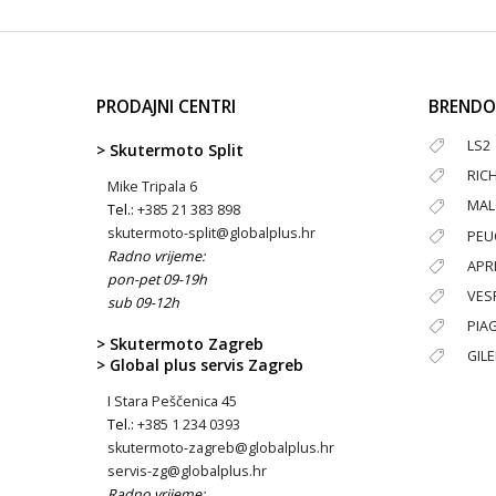
PRODAJNI CENTRI
BRENDO
LS2
> Skutermoto Split
RIC
Mike Tripala 6
MAL
Tel.:
+385 21 383 898
skutermoto-split@globalplus.hr
PEU
Radno vrijeme:
APRI
pon-pet 09-19h
VES
sub 09-12h
PIA
> Skutermoto Zagreb
GIL
> Global plus servis Zagreb
I Stara Peščenica 45
Tel.:
+385 1 234 0393
skutermoto-zagreb@globalplus.hr
servis-zg@globalplus.hr
Radno vrijeme: