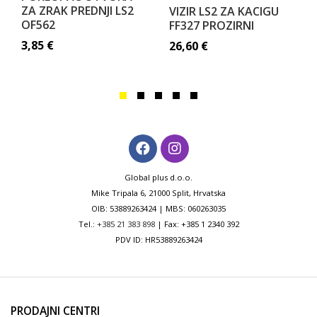
ZA ZRAK PREDNJI LS2
VIZIR LS2 ZA KACIGU
OF562
FF327 PROZIRNI
3,85
€
26,60
€
Global plus d.o.o.
Mike Tripala 6, 21000 Split, Hrvatska
OIB: 53889263424 | MBS: 060263035
Tel.:
+385 21 383 898
| Fax: +385 1 2340 392
PDV ID: HR53889263424
PRODAJNI CENTRI