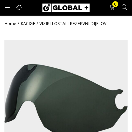
0
PRIJAVA
REGISTRACIJA
Home
KACIGE
VIZIRI I OSTALI REZERVNI DIJELOVI
Unesite svoje korisničko ime i lozinku.
Zapamti me
Prijava
Zaboravljena lozinka?