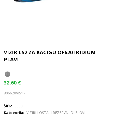
VIZIR LS2 ZA KACIGU OF620 IRIDIUM
PLAVI
U
32,60
€
806620VIS17
Šifra:
9330
Kategorija:
VIZIRI I OSTALI REZERVNI DIJELOVI