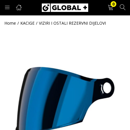
0
PRIJAVA
REGISTRACIJA
Home
KACIGE
VIZIRI I OSTALI REZERVNI DIJELOVI
Unesite svoje korisničko ime i lozinku.
Zapamti me
Prijava
Zaboravljena lozinka?