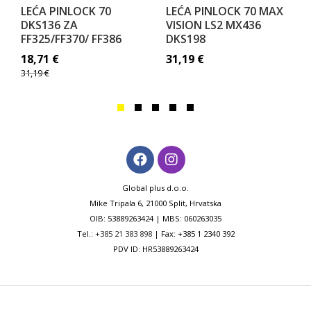
LEĆA PINLOCK 70
LEĆA PINLOCK 70 MAX
DKS136 ZA
VISION LS2 MX436
FF325/FF370/ FF386
DKS198
18,71
€
31,19
€
31,19
€
Global plus d.o.o.
Mike Tripala 6, 21000 Split, Hrvatska
OIB: 53889263424 | MBS: 060263035
Tel.:
+385 21 383 898
| Fax: +385 1 2340 392
PDV ID: HR53889263424