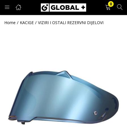
0
PRIJAVA
REGISTRACIJA
Home
KACIGE
VIZIRI I OSTALI REZERVNI DIJELOVI
Unesite svoje korisničko ime i lozinku.
Zapamti me
Prijava
Zaboravljena lozinka?