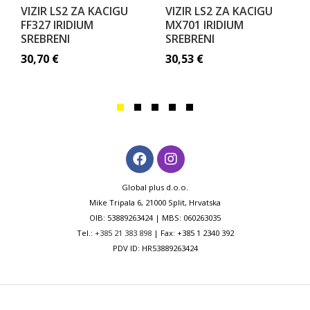
VIZIR LS2 ZA KACIGU
VIZIR LS2 ZA KACIGU
FF327 IRIDIUM
MX701 IRIDIUM
SREBRENI
SREBRENI
30,70
€
30,53
€
Global plus d.o.o.
Mike Tripala 6, 21000 Split, Hrvatska
OIB: 53889263424 | MBS: 060263035
Tel.:
+385 21 383 898
| Fax: +385 1 2340 392
PDV ID: HR53889263424