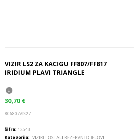
VIZIR LS2 ZA KACIGU FF807/FF817
IRIDIUM PLAVI TRIANGLE
U
30,70
€
806807VIS27
Šifra:
12543
Kategorija:
VIZIRI I OSTALI REZERVNI DIJELOVI