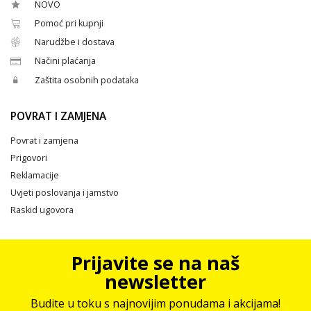
NOVO
Pomoć pri kupnji
Narudžbe i dostava
Načini plaćanja
Zaštita osobnih podataka
POVRAT I ZAMJENA
Povrat i zamjena
Prigovori
Reklamacije
Uvjeti poslovanja i jamstvo
Raskid ugovora
Prijavite se na naš
newsletter
Budite u toku s najnovijim ponudama i akcijama!