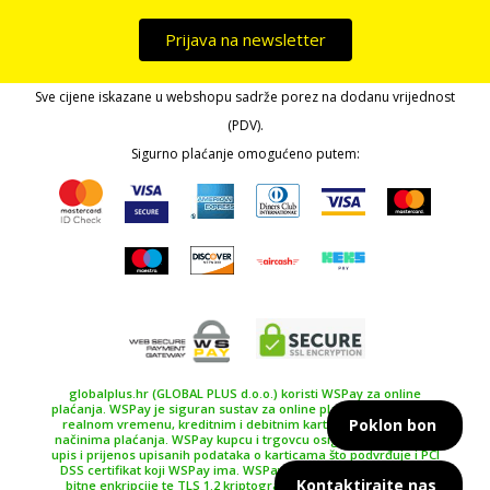
Prijava na newsletter
Sve cijene iskazane u webshopu sadrže porez na dodanu vrijednost
(PDV).
Sigurno plaćanje omogućeno putem:
globalplus.hr (GLOBAL PLUS d.o.o.) koristi WSPay za online
plaćanja. WSPay je siguran sustav za online plaćanje, plaćanje u
Poklon bon
realnom vremenu, kreditnim i debitnim karticama te drugim
načinima plaćanja. WSPay kupcu i trgovcu osiguravaju siguran
upis i prijenos upisanih podataka o karticama što podvrđuje i PCI
DSS certifikat koji WSPay ima. WSPay koristi SSL certifikat 256
Kontaktirajte nas
bitne enkripcije te TLS 1.2 kriptografski protokol kao najviše