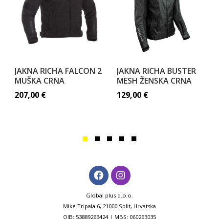
JAKNA RICHA FALCON 2
JAKNA RICHA BUSTER
MUŠKA CRNA
MESH ŽENSKA CRNA
207,00
€
129,00
€
Global plus d.o.o.
Mike Tripala 6, 21000 Split, Hrvatska
OIB: 53889263424 | MBS: 060263035