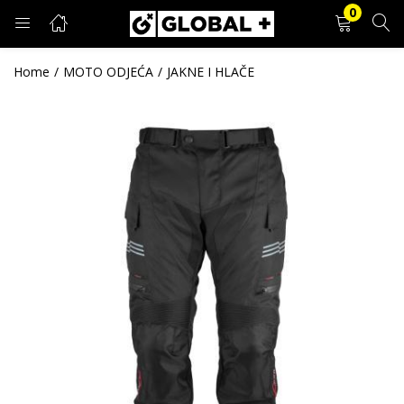
0
PRIJAVA
REGISTRACIJA
Home
MOTO ODJEĆA
JAKNE I HLAČE
Unesite svoje korisničko ime i lozinku.
Zapamti me
Prijava
Zaboravljena lozinka?