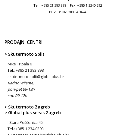
Tel.:
+385 21 383 898
| Fax: +385 1 2340 392
PDV ID: HR53889263424
PRODAJNI CENTRI
> Skutermoto Split
Mike Tripala 6
Tel.:
+385 21 383 898
skutermoto-split@globalplus.hr
Radno vrijeme:
pon-pet 09-19h
sub 09-12h
> Skutermoto Zagreb
> Global plus servis Zagreb
I Stara Peščenica 45
Tel.:
+385 1 234 0393