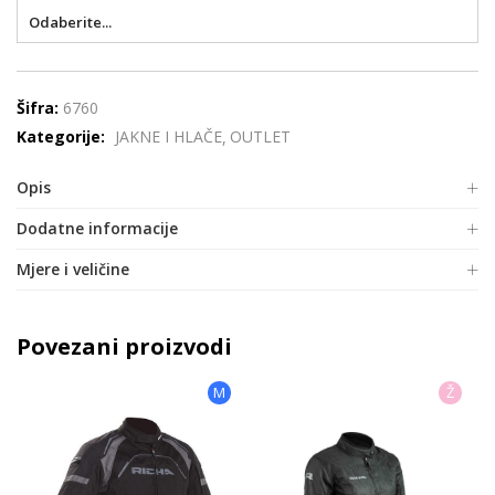
Odaberite...
Šifra:
6760
Kategorije:
JAKNE I HLAČE
OUTLET
Opis
Dodatne informacije
Mjere i veličine
Povezani proizvodi
M
Ž