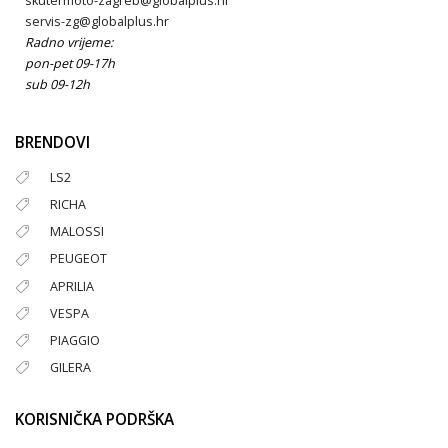
skutermoto-zagreb@globalplus.hr
servis-zg@globalplus.hr
Radno vrijeme:
pon-pet 09-17h
sub 09-12h
BRENDOVI
LS2
RICHA
MALOSSI
PEUGEOT
APRILIA
VESPA
PIAGGIO
GILERA
KORISNIČKA PODRŠKA