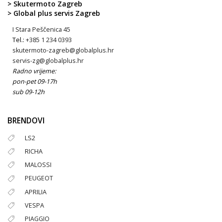
> Skutermoto Zagreb
> Global plus servis Zagreb
I Stara Peščenica 45
Tel.:
+385 1 234 0393
skutermoto-zagreb@globalplus.hr
servis-zg@globalplus.hr
Radno vrijeme:
pon-pet 09-17h
sub 09-12h
BRENDOVI
LS2
RICHA
MALOSSI
PEUGEOT
APRILIA
VESPA
PIAGGIO