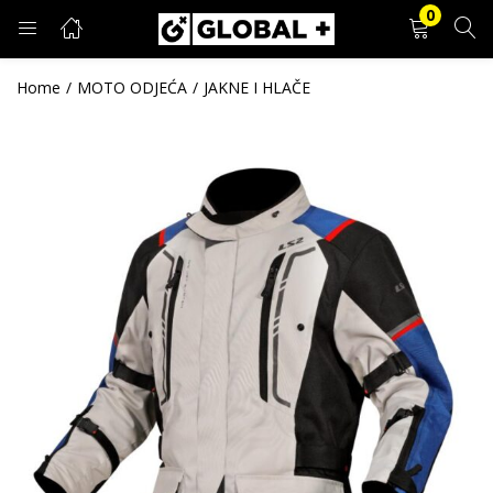
0
PRIJAVA
REGISTRACIJA
Home
MOTO ODJEĆA
JAKNE I HLAČE
Unesite svoje korisničko ime i lozinku.
Zapamti me
Prijava
Zaboravljena lozinka?