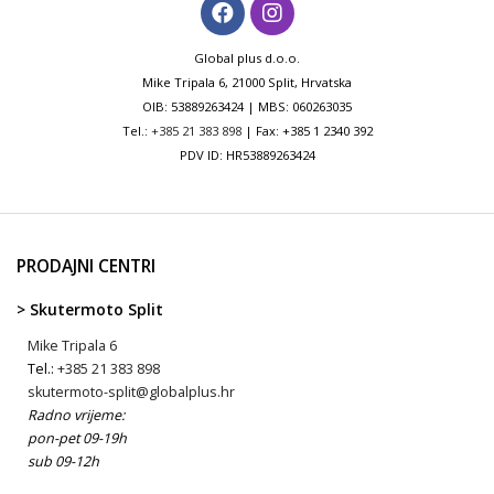
Global plus d.o.o.
Mike Tripala 6, 21000 Split, Hrvatska
OIB: 53889263424 | MBS: 060263035
Tel.:
+385 21 383 898
| Fax: +385 1 2340 392
PDV ID: HR53889263424
PRODAJNI CENTRI
> Skutermoto Split
Mike Tripala 6
Tel.:
+385 21 383 898
skutermoto-split@globalplus.hr
Radno vrijeme:
pon-pet 09-19h
sub 09-12h