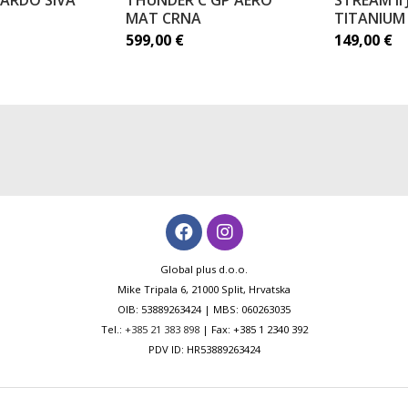
NARDO SIVA
THUNDER C GP AERO
STREAM II
MAT CRNA
TITANIUM
599,00
€
149,00
€
Global plus d.o.o.
Mike Tripala 6, 21000 Split, Hrvatska
OIB: 53889263424 | MBS: 060263035
Tel.:
+385 21 383 898
| Fax: +385 1 2340 392
PDV ID: HR53889263424