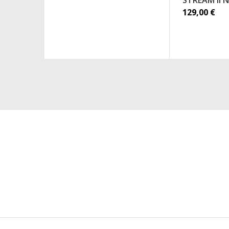
STREAM II 
129,00
€