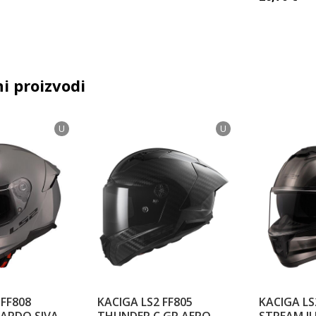
i proizvodi
U
U
 FF808
KACIGA LS2 FF805
KACIGA LS