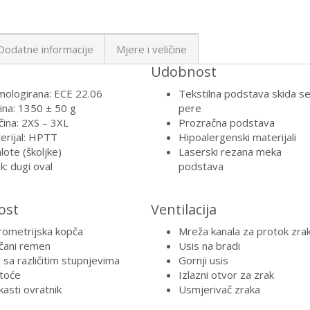
Dodatne informacije
Mjere i veličine
Udobnost
ologirana: ECE 22.06
Tekstilna podstava skida se
ina: 1350 ± 50 g
pere
ičina: 2XS – 3XL
Prozračna podstava
erijal: HPTT
Hipoalergenski materijali
lote (školjke)
Laserski rezana meka
k: dugi oval
podstava
ost
Ventilacija
rometrijska kopča
Mreža kanala za protok zra
čani remen
Usis na bradi
 sa različitim stupnjevima
Gornji usis
toće
Izlazni otvor za zrak
kasti ovratnik
Usmjerivač zraka