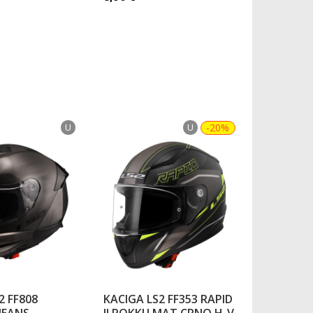
39,60
€
U
U
-20%
2 FF808
KACIGA LS2 FF353 RAPID
KACIGA L