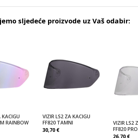
emo sljedeće proizvode uz Vaš odabir:
A KACIGU
VIZIR LS2 ZA KACIGU
IUM RAINBOW
FF820 TAMNI
VIZIR LS2
FF820 PRO
30,70
€
26,70
€