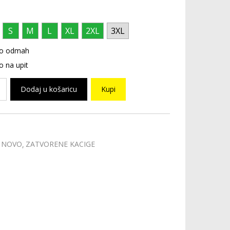
S
M
L
XL
2XL
3XL
o odmah
 na upit
Dodaj u košaricu
Kupi
NOVO
ZATVORENE KACIGE