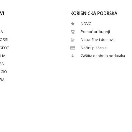
VI
KORISNIČKA PODRŠKA
NOVO
HA
Pomoć pri kupnji
OSSI
Narudžbe i dostava
GEOT
Načini plaćanja
LIA
Zaštita osobnih podataka
PA
GGIO
ERA