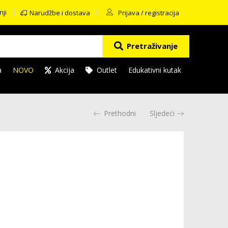
nji
Narudžbe i dostava
Prijava / registracija
Pretraživanje
a
NOVO
Akcija
Outlet
Edukativni kutak
Prethodni
Sljedeći