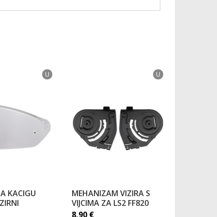
U
U
 ZA KACIGU
MEHANIZAM VIZIRA S
LEĆA PIN
ZIRNI
VIJCIMA ZA LS2 FF820
VISION L
DKS521
8,90
€