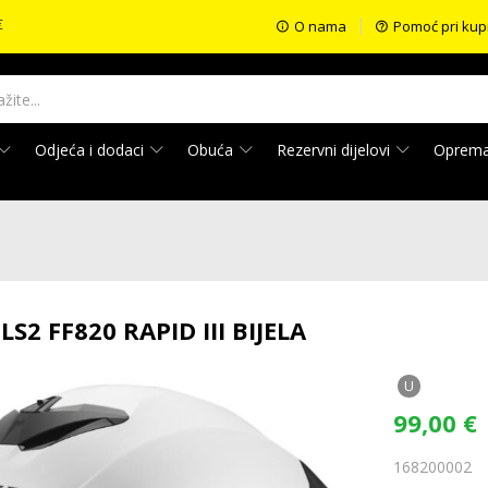
€
O nama
Pomoć pri kup
Odjeća i dodaci
Obuća
Rezervni dijelovi
Oprem
LS2 FF820 RAPID III BIJELA
U
99,00
€
168200002