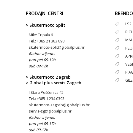
PRODAJNI CENTRI
BRENDO
LS2
> Skutermoto Split
RIC
Mike Tripala 6
MAL
Tel.:
+385 21 383 898
skutermoto-split@globalplus.hr
PEU
Radno vrijeme:
APRI
pon-pet 09-19h
VES
sub 09-12h
PIA
> Skutermoto Zagreb
GIL
> Global plus servis Zagreb
I Stara Peščenica 45
Tel.:
+385 1 234 0393
skutermoto-zagreb@globalplus.hr
servis-zg@globalplus.hr
Radno vrijeme:
pon-pet 09-17h
sub 09-12h