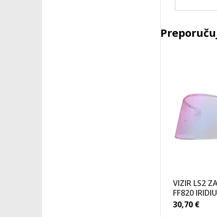
Preporučuj
VIZIR LS2 Z
FF820 IRID
30,70
€