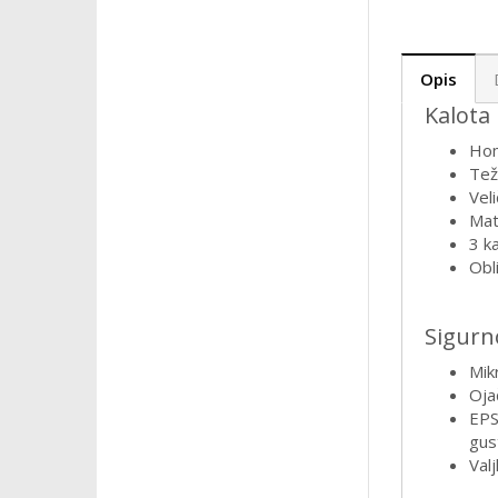
Opis
Kalota
Hom
Tež
Vel
Mat
3 ka
Obli
Sigurn
Mik
Oja
EPS
gus
Valj