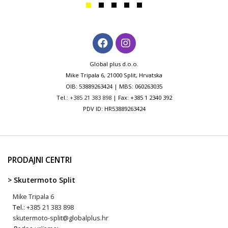
Global plus d.o.o.
Mike Tripala 6, 21000 Split, Hrvatska
OIB: 53889263424 | MBS: 060263035
Tel.:
+385 21 383 898
| Fax: +385 1 2340 392
PDV ID: HR53889263424
PRODAJNI CENTRI
> Skutermoto Split
Mike Tripala 6
Tel.:
+385 21 383 898
skutermoto-split@globalplus.hr