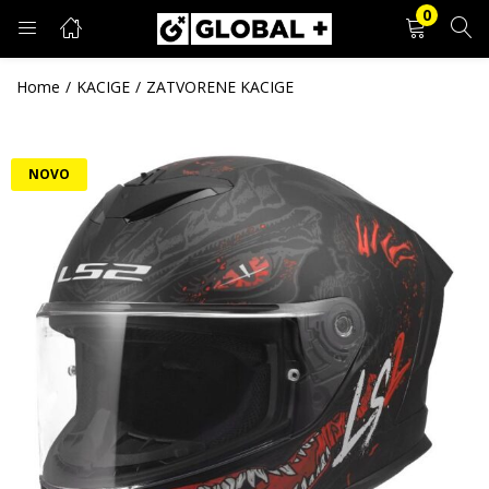
0
PRIJAVA
REGISTRACIJA
Home
KACIGE
ZATVORENE KACIGE
Unesite svoje korisničko ime i lozinku.
NOVO
Zapamti me
Prijava
Zaboravljena lozinka?