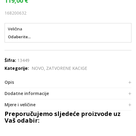
119,00
€
168200632
Veličina
Odaberite...
Šifra:
13449
Kategorije:
NOVO
ZATVORENE KACIGE
Opis
Dodatne informacije
Mjere i veličine
Preporučujemo sljedeće proizvode uz
Vaš odabir: