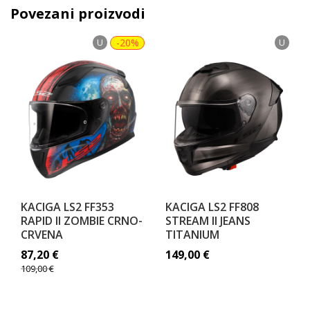
Povezani proizvodi
U
-20%
U
KACIGA LS2 FF353
KACIGA LS2 FF808
RAPID II ZOMBIE CRNO-
STREAM II JEANS
CRVENA
TITANIUM
87,20
€
149,00
€
109,00
€