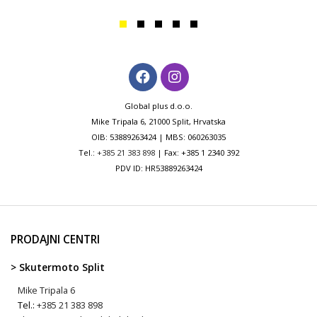
Global plus d.o.o.
Mike Tripala 6, 21000 Split, Hrvatska
OIB: 53889263424 | MBS: 060263035
Tel.:
+385 21 383 898
| Fax: +385 1 2340 392
PDV ID: HR53889263424
PRODAJNI CENTRI
> Skutermoto Split
Mike Tripala 6
Tel.:
+385 21 383 898