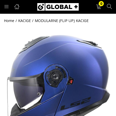
0
PRIJAVA
REGISTRACIJA
Home
KACIGE
MODULARNE (FLIP UP) KACIGE
Unesite svoje korisničko ime i lozinku.
Zapamti me
Prijava
Zaboravljena lozinka?