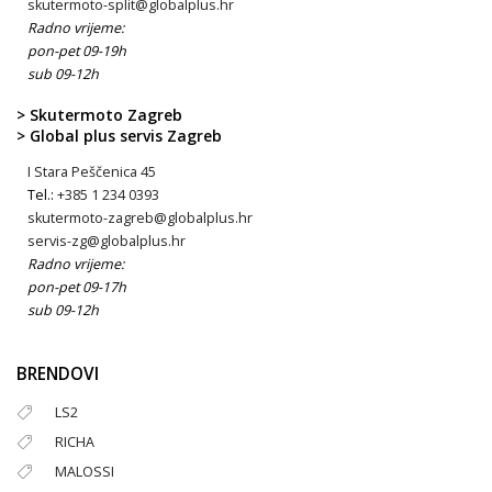
skutermoto-split@globalplus.hr
Radno vrijeme:
pon-pet 09-19h
sub 09-12h
> Skutermoto Zagreb
> Global plus servis Zagreb
I Stara Peščenica 45
Tel.:
+385 1 234 0393
skutermoto-zagreb@globalplus.hr
servis-zg@globalplus.hr
Radno vrijeme:
pon-pet 09-17h
sub 09-12h
BRENDOVI
LS2
RICHA
MALOSSI