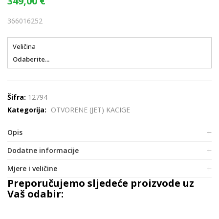
349,00
€
366016252
Veličina
Odaberite...
Šifra:
12794
Kategorija:
OTVORENE (JET) KACIGE
Opis
Dodatne informacije
Mjere i veličine
Preporučujemo sljedeće proizvode uz
Vaš odabir: