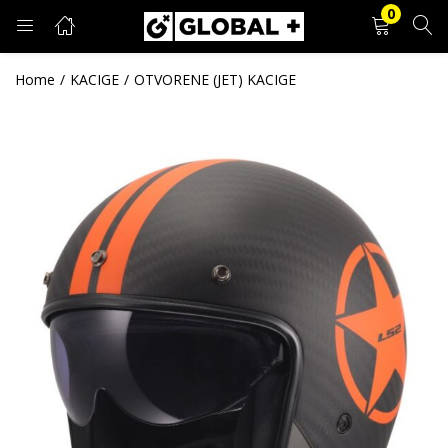
0
PRIJAVA
REGISTRACIJA
Home
KACIGE
OTVORENE (JET) KACIGE
Unesite svoje korisničko ime i lozinku.
Zapamti me
Prijava
Zaboravljena lozinka?