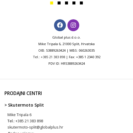
Global plus d.o.o.
Mike Tripala 6, 21000 Split, Hrvatska
OIB: 53889263424 | MBS: 060263035
Tel.:
+385 21 383 898
| Fax: +385 1 2340 392
PDV ID: HR53889263424
PRODAJNI CENTRI
> Skutermoto Split
Mike Tripala 6
Tel.:
+385 21 383 898
skutermoto-split@globalplus.hr