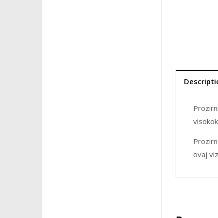
Descripti
Prozirn
visokok
Prozirn
ovaj vi