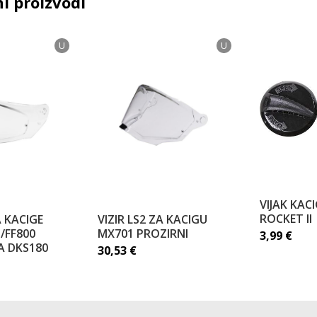
i proizvodi
U
U
VIJAK KAC
ROCKET II
A KACIGE
VIZIR LS2 ZA KACIGU
/FF800
MX701 PROZIRNI
3,99
€
A DKS180
30,53
€