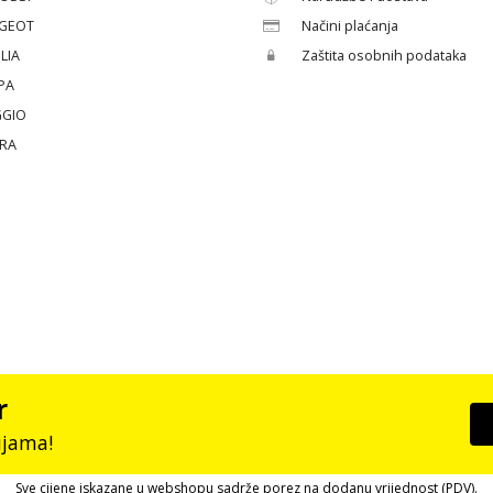
GEOT
Načini plaćanja
LIA
Zaštita osobnih podataka
PA
GGIO
ERA
r
ijama!
Sve cijene iskazane u webshopu sadrže porez na dodanu vrijednost (PDV).