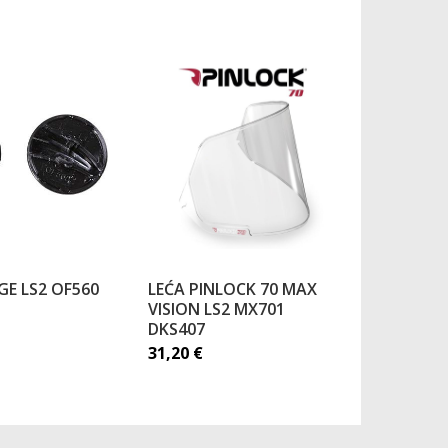
IGE LS2 OF560
LEĆA PINLOCK 70 MAX
VISION LS2 MX701
VIZIR LS
DKS407
OF600 IR
31,20
€
26,55
€