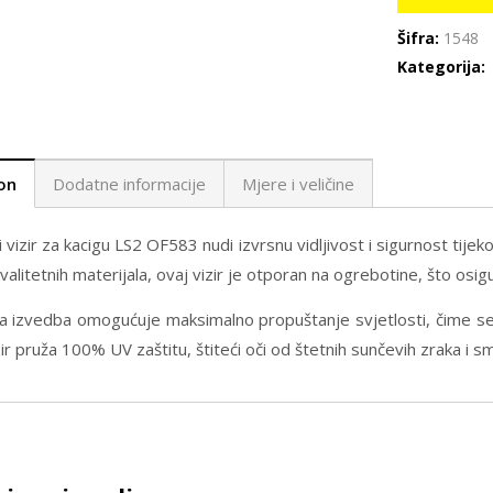
Šifra:
1548
Kategorija:
on
Dodatne informacije
Mjere i veličine
i vizir za kacigu LS2 OF583 nudi izvrsnu vidljivost i sigurnost tij
valitetnih materijala, ovaj vizir je otporan na ogrebotine, što osig
a izvedba omogućuje maksimalno propuštanje svjetlosti, čime se 
zir pruža 100% UV zaštitu, štiteći oči od štetnih sunčevih zraka i s