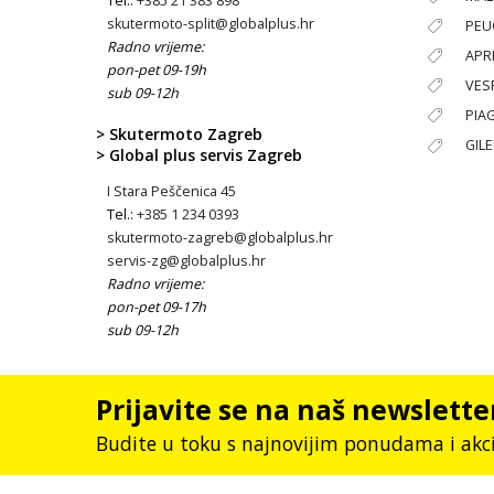
Tel.:
+385 21 383 898
skutermoto-split@globalplus.hr
PEU
Radno vrijeme:
APRI
pon-pet 09-19h
VES
sub 09-12h
PIA
> Skutermoto Zagreb
GIL
> Global plus servis Zagreb
I Stara Peščenica 45
Tel.:
+385 1 234 0393
skutermoto-zagreb@globalplus.hr
servis-zg@globalplus.hr
Radno vrijeme:
pon-pet 09-17h
sub 09-12h
Prijavite se na naš newslette
Budite u toku s najnovijim ponudama i akc