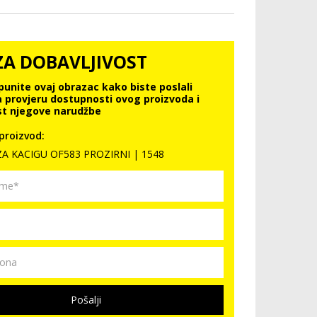
ZA DOBAVLJIVOST
punite ovaj obrazac kako biste poslali
a provjeru dostupnosti ovog proizvoda i
t njegove narudžbe
proizvod:
 ZA KACIGU OF583 PROZIRNI | 1548
Pošalji