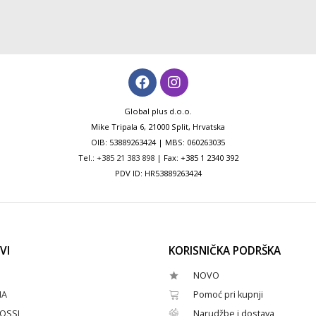
Global plus d.o.o.
Mike Tripala 6, 21000 Split, Hrvatska
OIB: 53889263424 | MBS: 060263035
Tel.:
+385 21 383 898
| Fax: +385 1 2340 392
PDV ID: HR53889263424
VI
KORISNIČKA PODRŠKA
NOVO
HA
Pomoć pri kupnji
OSSI
Narudžbe i dostava