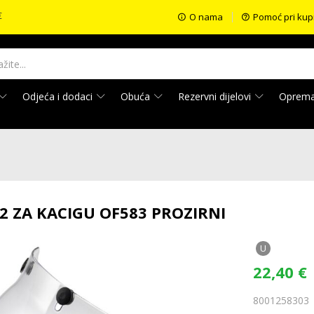
€
O nama
Pomoć pri kup
Odjeća i dodaci
Obuća
Rezervni dijelovi
Oprem
S2 ZA KACIGU OF583 PROZIRNI
U
22,40
€
8001258303