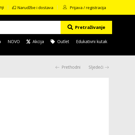
nji
Narudžbe i dostava
Prijava / registracija
Pretraživanje
a
NOVO
Akcija
Outlet
Edukativni kutak
Prethodni
Sljedeći