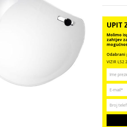
UPIT 
Molimo is
zahtjev z
mogućnos
Odabrani 
VIZIR LS2