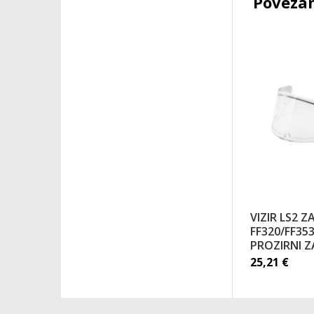
Povezan
VIZIR LS2 Z
FF320/FF353
PROZIRNI Z
25,21
€