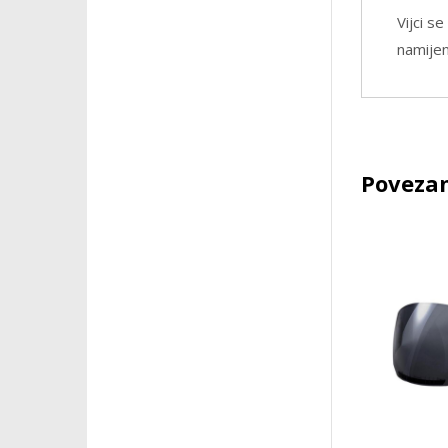
Vijci s
namije
Povezan