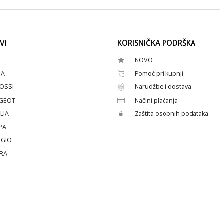
VI
KORISNIČKA PODRŠKA
NOVO
HA
Pomoć pri kupnji
OSSI
Narudžbe i dostava
GEOT
Načini plaćanja
LIA
Zaštita osobnih podataka
PA
GGIO
ERA