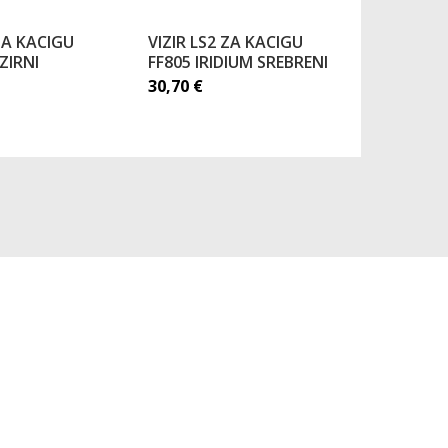
 ZA KACIGU
VIZIR LS2 ZA KACIGU
VIZIR LS
ZIRNI
FF805 IRIDIUM SREBRENI
MX701 IR
30,70
€
30,53
€