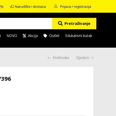
nji
Narudžbe i dostava
Prijava / registracija
Pretraživanje
a
NOVO
Akcija
Outlet
Edukativni kutak
Prethodni
Sljedeći
/396