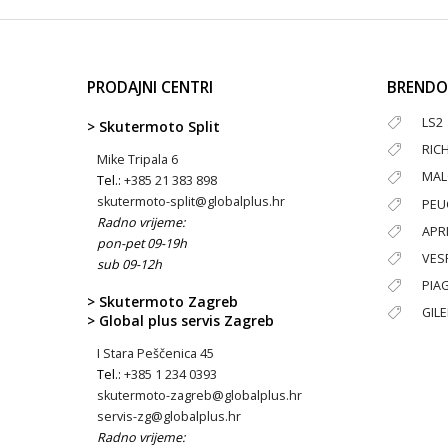
PRODAJNI CENTRI
BRENDO
LS2
> Skutermoto Split
RIC
Mike Tripala 6
MAL
Tel.:
+385 21 383 898
skutermoto-split@globalplus.hr
PEU
Radno vrijeme:
APRI
pon-pet 09-19h
VES
sub 09-12h
PIA
> Skutermoto Zagreb
GIL
> Global plus servis Zagreb
I Stara Peščenica 45
Tel.:
+385 1 234 0393
skutermoto-zagreb@globalplus.hr
servis-zg@globalplus.hr
Radno vrijeme: