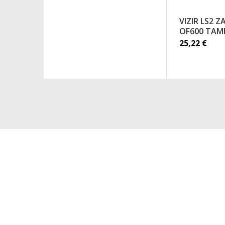
VIZIR LS2 Z
OF600 TAM
25,22
€