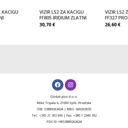
A KACIGU
VIZIR LS2 ZA KACIGU
VIZIR LS2
NI
FF805 IRIDIUM ZLATNI
FF327 PRO
30,70
€
26,60
€
Global plus d.o.o.
Mike Tripala 6, 21000 Split, Hrvatska
OIB: 53889263424 | MBS: 060263035
Tel.:
+385 21 383 898
| Fax: +385 1 2340 392
PDV ID: HR53889263424