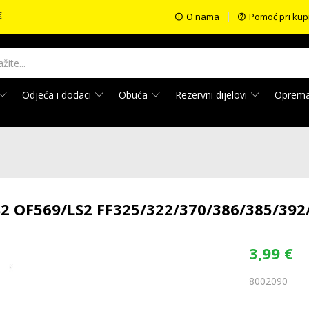
€
O nama
Pomoć pri kup
Odjeća i dodaci
Obuća
Rezervni dijelovi
Oprem
S2 OF569/LS2 FF325/322/370/386/385/392
3,99
€
8002090