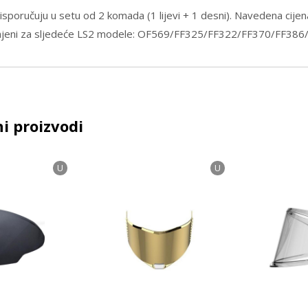
e isporučuju u setu od 2 komada (1 lijevi + 1 desni). Navedena cijen
njeni za sljedeće LS2 modele: OF569/FF325/FF322/FF370/FF38
i proizvodi
U
U