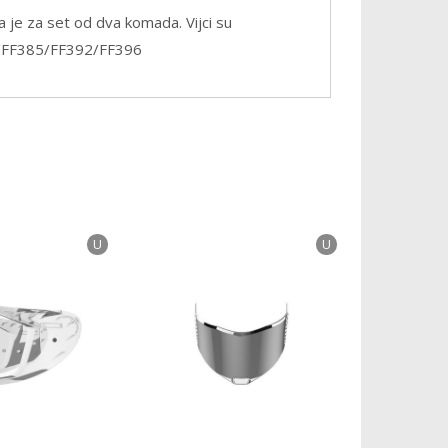
a je za set od dva komada. Vijci su
6/FF385/FF392/FF396
U
U