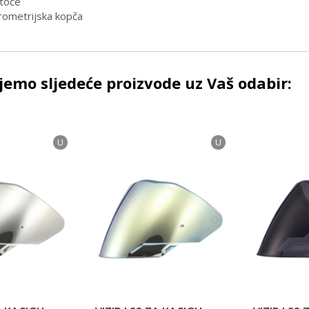
toće
rometrijska kopča
emo sljedeće proizvode uz Vaš odabir:
U
U