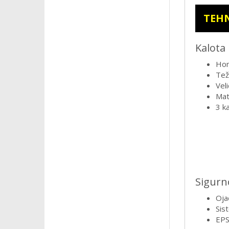
TEHN
Kalota
Hom
Tež
Veli
Mat
3 ka
Sigurn
Oja
Sis
EPS