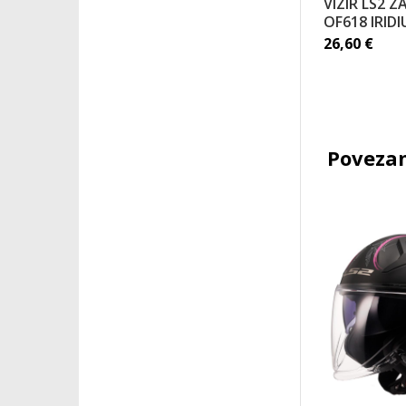
VIZIR LS2 Z
OF618 IRID
26,60
€
Povezan