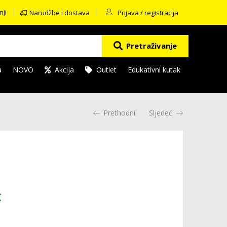
nji
Narudžbe i dostava
Prijava / registracija
Pretraživanje
a
NOVO
Akcija
Outlet
Edukativni kutak
Prethodni
Sljedeći
€