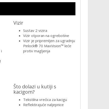
Vizir
Sustav 2 vizira
Vizir otporan na ogrebotine
Vizir je pripremljen za ugradnju
Pinlock® 70 MaxVision™ leće
 i
protiv magljenja
M
Što dolazi u kutiji s
kacigom?
Tekstilna vrećica za kacigu
Reflektirajuće naljepnice