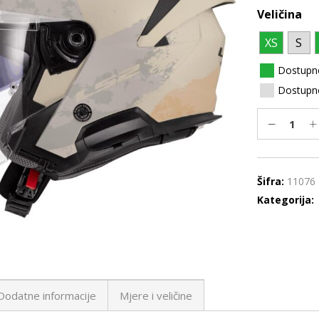
Veličina
XS
S
Dostupn
Dostupno
Šifra:
11076
Kategorija:
Dodatne informacije
Mjere i veličine