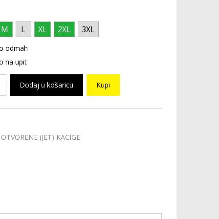
M
L
XL
2XL
3XL
o odmah
 na upit
Dodaj u košaricu
Kupi
OTVORENE (JET) KACIGE