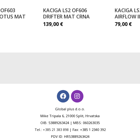
 OF603
KACIGA LS2 OF606
KACIGA LS
 LOTUS MAT
DRIFTER MAT CRNA
AIRFLOW I
139,00
€
79,00
€
Global plus d.o.o.
Mike Tripala 6, 21000 Split, Hrvatska
OIB: 53889263424 | MBS: 060263035
Tel.:
+385 21 383 898
| Fax: +385 1 2340 392
PDV ID: HR53889263424