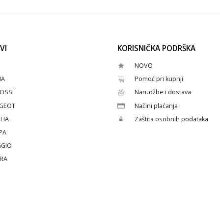
VI
KORISNIČKA PODRŠKA
NOVO
HA
Pomoć pri kupnji
OSSI
Narudžbe i dostava
GEOT
Načini plaćanja
LIA
Zaštita osobnih podataka
PA
GGIO
ERA