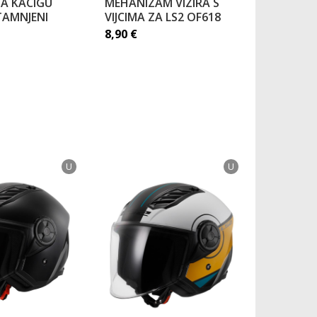
 ZA KACIGU
MEHANIZAM VIZIRA S
VIZIR LS
TAMNJENI
VIJCIMA ZA LS2 OF618
OF618 L
ZATAMNJ
8,90
€
25,20
€
U
U