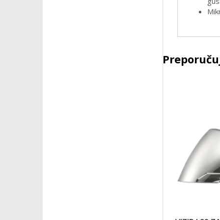
gus
Mik
Preporučuj