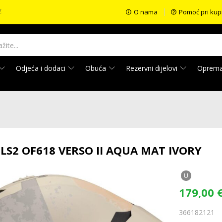
€
O nama
Pomoć pri kup
Odjeća i dodaci
Obuća
Rezervni dijelovi
Oprem
LS2 OF618 VERSO II AQUA MAT IVORY
U
179,00
366182121