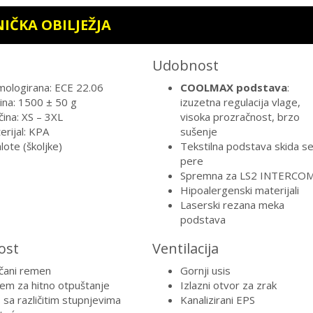
IČKA OBILJEŽJA
Udobnost
ologirana: ECE 22.06
COOLMAX podstava
:
ina: 1500 ± 50 g
izuzetna regulacija vlage,
čina: XS – 3XL
visoka prozračnost, brzo
erijal: KPA
sušenje
lote (školjke)
Tekstilna podstava skida se
pere
Spremna za LS2 INTERCO
Hipoalergenski materijali
Laserski rezana meka
podstava
ost
Ventilacija
čani remen
Gornji usis
tem za hitno otpuštanje
Izlazni otvor za zrak
 sa različitim stupnjevima
Kanalizirani EPS