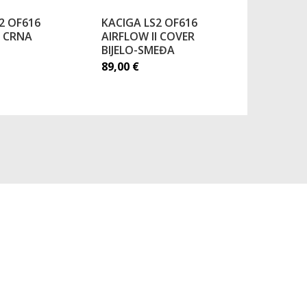
2 OF616
KACIGA LS2 OF616
KACIGA L
I CRNA
AIRFLOW II COVER
AIRFLOW 
BIJELO-SMEĐA
DREAMS 
89,00
€
89,00
€