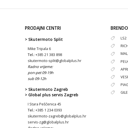
PRODAJNI CENTRI
BRENDO
LS2
> Skutermoto Split
RIC
Mike Tripala 6
MAL
Tel.:
+385 21 383 898
skutermoto-split@globalplus.hr
PEU
Radno vrijeme:
APRI
pon-pet 09-19h
VES
sub 09-12h
PIA
> Skutermoto Zagreb
GIL
> Global plus servis Zagreb
I Stara Peščenica 45
Tel.:
+385 1 234 0393
skutermoto-zagreb@globalplus.hr
servis-zg@globalplus.hr