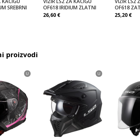
A KACIGU
VIZIR LS2 ZA KACIGU
VIZIR LS2
IUM SREBRNI
OF618 IRIDIUM ZLATNI
OF618 ZA
26,60
€
25,20
€
i proizvodi
U
U