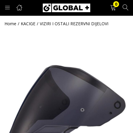
0
PRIJAVA
REGISTRACIJA
Home
KACIGE
VIZIRI I OSTALI REZERVNI DIJELOVI
Unesite svoje korisničko ime i lozinku.
Zapamti me
Prijava
Zaboravljena lozinka?