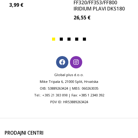
FF320/FF353/FF800
3,99
€
IRIDIUM PLAVI DKS180
26,55
€
Global plus d.o.o.
Mike Tripala 6, 21000 Split, Hrvatska
OIB: 53889263424 | MBS: 060263035
Tel.:
+385 21 383 898
| Fax: +385 1 2340 392
PDV ID: HR53889263424
PRODAJNI CENTRI