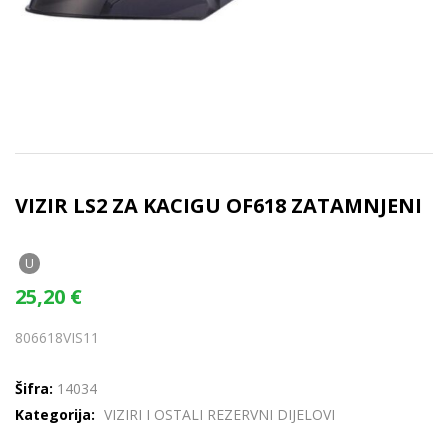
VIZIR LS2 ZA KACIGU OF618 ZATAMNJENI
U
25,20
€
806618VIS11
Šifra:
14034
Kategorija:
VIZIRI I OSTALI REZERVNI DIJELOVI