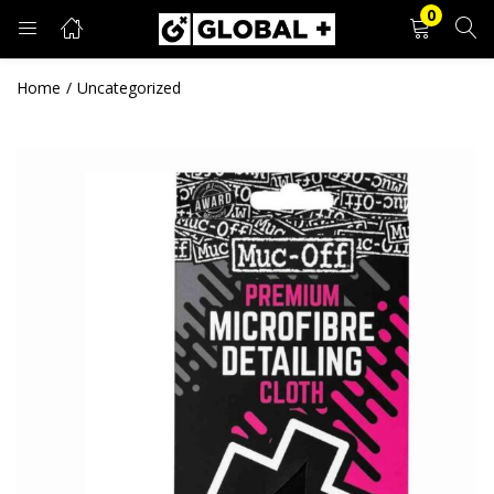
0
PRIJAVA
REGISTRACIJA
Home
Uncategorized
Unesite svoje korisničko ime i lozinku.
Zapamti me
Prijava
Zaboravljena lozinka?