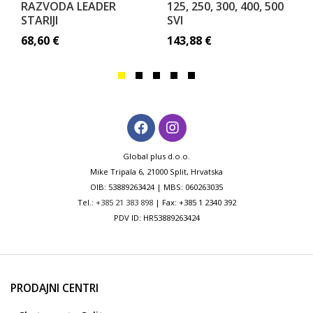
RAZVODA LEADER
125, 250, 300, 400, 500
STARIJI
SVI
68,60
€
143,88
€
Global plus d.o.o.
Mike Tripala 6, 21000 Split, Hrvatska
OIB: 53889263424 | MBS: 060263035
Tel.:
+385 21 383 898
| Fax: +385 1 2340 392
PDV ID: HR53889263424
PRODAJNI CENTRI