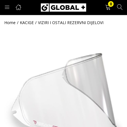
0
PRIJAVA
REGISTRACIJA
Home
KACIGE
VIZIRI I OSTALI REZERVNI DIJELOVI
Unesite svoje korisničko ime i lozinku.
Zapamti me
Prijava
Zaboravljena lozinka?