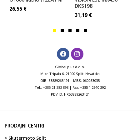
DKS198
26,55
€
31,19
€
Global plus d.o.o.
Mike Tripala 6, 21000 Split, Hrvatska
OIB: 53889263424 | MBS: 060263035
Tel.:
+385 21 383 898
| Fax: +385 1 2340 392
PDV ID: HR53889263424
PRODAJNI CENTRI
> Skutermoto Split