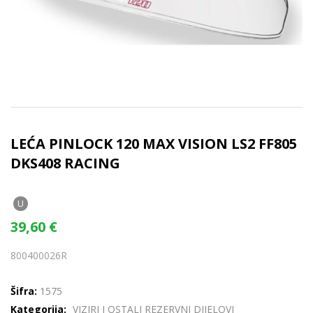
LEĆA PINLOCK 120 MAX VISION LS2 FF805
DKS408 RACING
U
39,60
€
800400026R
Šifra:
1575
Kategorija:
VIZIRI I OSTALI REZERVNI DIJELOVI