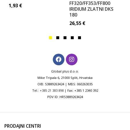
FF320/FF353/FF800
1,93
€
IRIDIUM ZLATNI DKS
180
26,55
€
Global plus d.o.o.
Mike Tripala 6, 21000 Split, Hrvatska
OIB: 53889263424 | MBS: 060263035
Tel.:
+385 21 383 898
| Fax: +385 1 2340 392
PDV ID: HR53889263424
PRODAJNI CENTRI