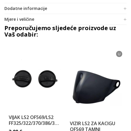
Dodatne informacije
Mjere i veličine
Preporučujemo sljedeće proizvode uz
Vaš odabir:
U
VIJAK LS2 OF569/LS2
FF325/322/370/386/385/392/396
VIZIR LS2 ZA KACIGU
OF569 TAMNI