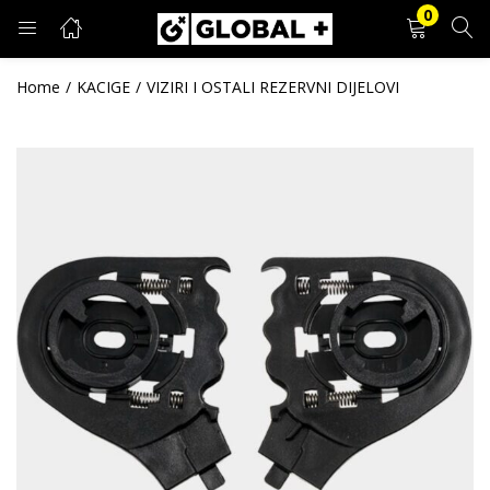
0
PRIJAVA
REGISTRACIJA
Home
KACIGE
VIZIRI I OSTALI REZERVNI DIJELOVI
Unesite svoje korisničko ime i lozinku.
Zapamti me
Prijava
Zaboravljena lozinka?