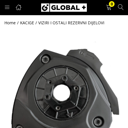
0
PRIJAVA
REGISTRACIJA
Home
KACIGE
VIZIRI I OSTALI REZERVNI DIJELOVI
Unesite svoje korisničko ime i lozinku.
Zapamti me
Prijava
Zaboravljena lozinka?