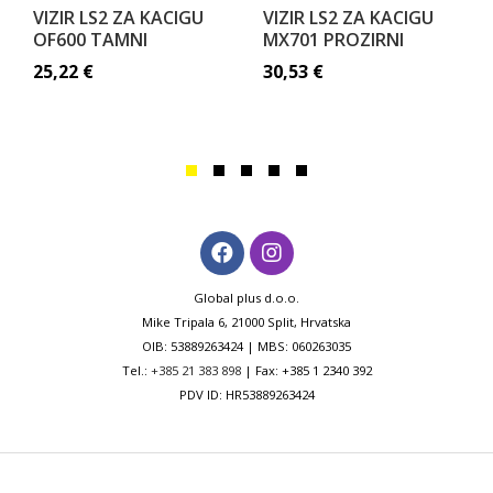
VIZIR LS2 ZA KACIGU
VIZIR LS2 ZA KACIGU
OF600 TAMNI
MX701 PROZIRNI
25,22
€
30,53
€
Global plus d.o.o.
Mike Tripala 6, 21000 Split, Hrvatska
OIB: 53889263424 | MBS: 060263035
Tel.:
+385 21 383 898
| Fax: +385 1 2340 392
PDV ID: HR53889263424