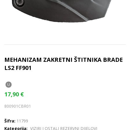
MEHANIZAM ZAKRETNI ŠTITNIKA BRADE
LS2 FF901
U
17,90
€
800901CBR01
Šifra:
11799
Kategorija:
VIZIRI I OSTALI REZERVNI DIJELOVI