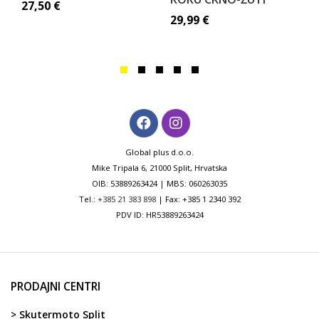
27,50
€
29,99
€
Global plus d.o.o.
Mike Tripala 6, 21000 Split, Hrvatska
OIB: 53889263424 | MBS: 060263035
Tel.:
+385 21 383 898
| Fax: +385 1 2340 392
PDV ID: HR53889263424
PRODAJNI CENTRI
> Skutermoto Split