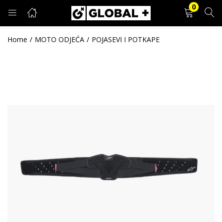
0
PRIJAVA
REGISTRACIJA
Home
MOTO ODJEĆA
POJASEVI I POTKAPE
Unesite svoje korisničko ime i lozinku.
Zapamti me
Prijava
Zaboravljena lozinka?