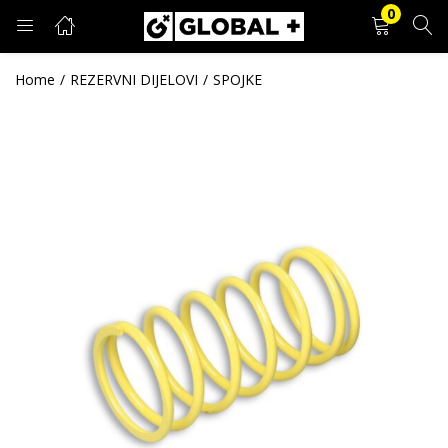
0
PRIJAVA
REGISTRACIJA
Home
REZERVNI DIJELOVI
SPOJKE
Unesite svoje korisničko ime i lozinku.
Zapamti me
Prijava
Zaboravljena lozinka?