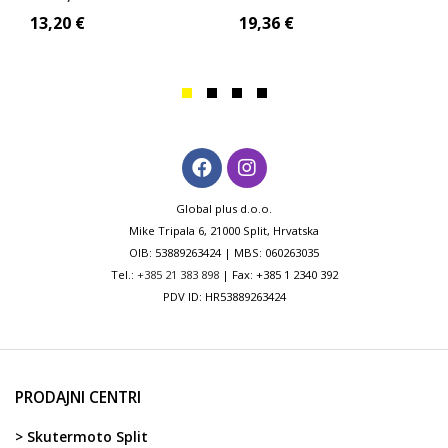
13,20
€
19,36
€
Global plus d.o.o.
Mike Tripala 6, 21000 Split, Hrvatska
OIB: 53889263424 | MBS: 060263035
Tel.:
+385 21 383 898
| Fax: +385 1 2340 392
PDV ID: HR53889263424
PRODAJNI CENTRI
> Skutermoto Split