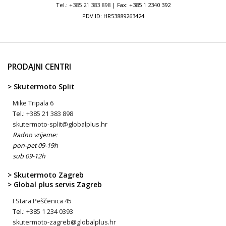
Tel.:
+385 21 383 898
| Fax: +385 1 2340 392
PDV ID: HR53889263424
PRODAJNI CENTRI
> Skutermoto Split
Mike Tripala 6
Tel.:
+385 21 383 898
skutermoto-split@globalplus.hr
Radno vrijeme:
pon-pet 09-19h
sub 09-12h
> Skutermoto Zagreb
> Global plus servis Zagreb
I Stara Peščenica 45
Tel.:
+385 1 234 0393
skutermoto-zagreb@globalplus.hr