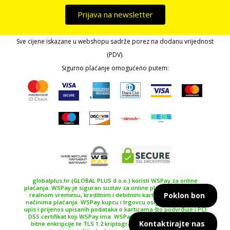
Prijava na newsletter
Sve cijene iskazane u webshopu sadrže porez na dodanu vrijednost
(PDV).
Sigurno plaćanje omogućeno putem:
globalplus.hr (GLOBAL PLUS d.o.o.) koristi WSPay za online
plaćanja. WSPay je siguran sustav za online plaćanje, plaćanje u
Poklon bon
realnom vremenu, kreditnim i debitnim karticama te drugim
načinima plaćanja. WSPay kupcu i trgovcu osiguravaju siguran
upis i prijenos upisanih podataka o karticama što podvrđuje i PCI
DSS certifikat koji WSPay ima. WSPay koristi SSL certifikat 256
Kontaktirajte nas
bitne enkripcije te TLS 1.2 kriptografski protokol kao najviše