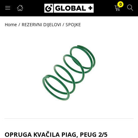
0
PRIJAVA
REGISTRACIJA
Home
REZERVNI DIJELOVI
SPOJKE
Unesite svoje korisničko ime i lozinku.
Zapamti me
Prijava
Zaboravljena lozinka?
OPRUGA KVAČILA PIAG, PEUG 2/5