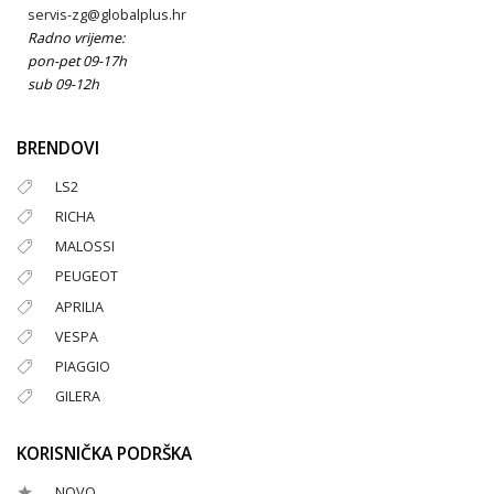
servis-zg@globalplus.hr
Radno vrijeme:
pon-pet 09-17h
sub 09-12h
BRENDOVI
LS2
RICHA
MALOSSI
PEUGEOT
APRILIA
VESPA
PIAGGIO
GILERA
KORISNIČKA PODRŠKA
NOVO