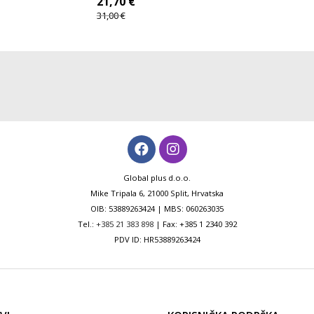
21,70
€
31,00
€
Global plus d.o.o.
Mike Tripala 6, 21000 Split, Hrvatska
OIB: 53889263424 | MBS: 060263035
Tel.:
+385 21 383 898
| Fax: +385 1 2340 392
PDV ID: HR53889263424