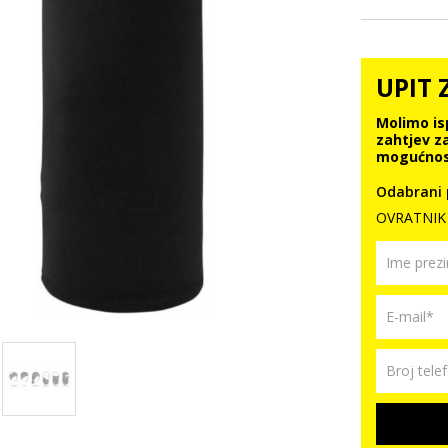
UPIT 
Molimo is
zahtjev z
mogućnos
Odabrani 
OVRATNIK 