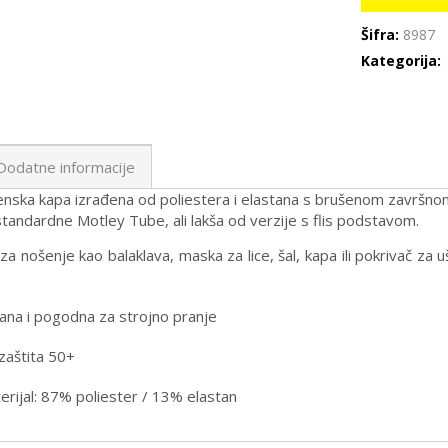
Šifra:
8987
Kategorija:
Dodatne informacije
nska kapa izrađena od poliestera i elastana s brušenom završn
tandardne Motley Tube, ali lakša od verzije s flis podstavom.
a nošenje kao balaklava, maska za lice, šal, kapa ili pokrivač za u
ana i pogodna za strojno pranje
zaštita 50+
erijal: 87% poliester / 13% elastan