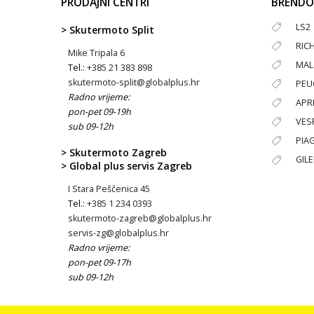
PRODAJNI CENTRI
BRENDO
LS2
> Skutermoto Split
RIC
Mike Tripala 6
MAL
Tel.:
+385 21 383 898
skutermoto-split@globalplus.hr
PEU
Radno vrijeme:
APRI
pon-pet 09-19h
VES
sub 09-12h
PIA
> Skutermoto Zagreb
GIL
> Global plus servis Zagreb
I Stara Peščenica 45
Tel.:
+385 1 234 0393
skutermoto-zagreb@globalplus.hr
servis-zg@globalplus.hr
Radno vrijeme:
pon-pet 09-17h
sub 09-12h