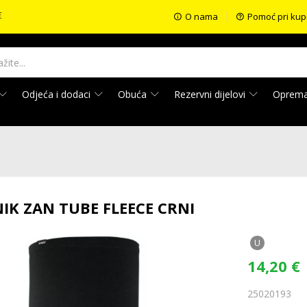
€
O nama
Pomoć pri kup
Odjeća i dodaci
Obuća
Rezervni dijelovi
Oprem
IK ZAN TUBE FLEECE CRNI
U
14,20
€
25020193