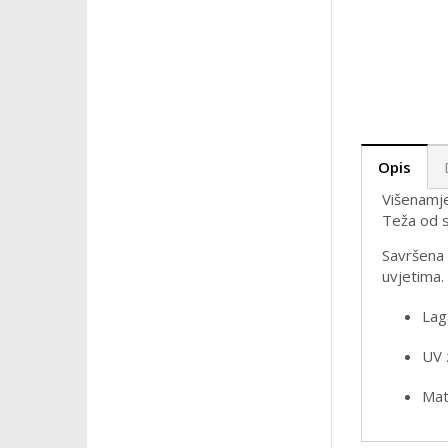
Opis
Višenamje
Teža od s
Savršena z
uvjetima.
Lag
UV 
Mat