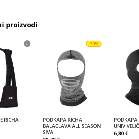
i proizvodi
U
-30%
E RICHA
PODKAPA RICHA
PODKAPA 
BALACLAVA ALL SEASON
UNIV.VELI
SIVA
6,80
€