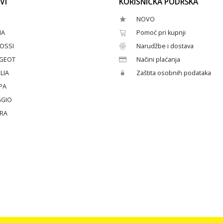
VI
KORISNIČKA PODRŠKA
NOVO
HA
Pomoć pri kupnji
OSSI
Narudžbe i dostava
GEOT
Načini plaćanja
LIA
Zaštita osobnih podataka
PA
GGIO
ERA