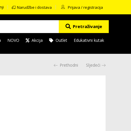
nji
Narudžbe i dostava
Prijava / registracija
Pretraživanje
a
NOVO
Akcija
Outlet
Edukativni kutak
Prethodni
Sljedeći