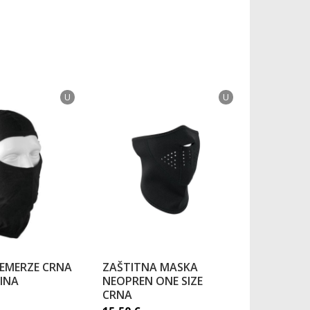
U
U
EMERZE CRNA
ZAŠTITNA MASKA
POVEZNIK
ČINA
NEOPREN ONE SIZE
JAKNE RI
CRNA
21,00
€