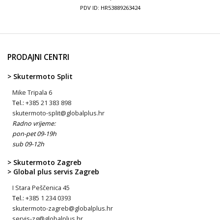
PDV ID: HR53889263424
PRODAJNI CENTRI
> Skutermoto Split
Mike Tripala 6
Tel.:
+385 21 383 898
skutermoto-split@globalplus.hr
Radno vrijeme:
pon-pet 09-19h
sub 09-12h
> Skutermoto Zagreb
> Global plus servis Zagreb
I Stara Peščenica 45
Tel.:
+385 1 234 0393
skutermoto-zagreb@globalplus.hr
servis-zg@globalplus.hr