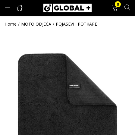
0
PRIJAVA
REGISTRACIJA
Home
MOTO ODJEĆA
POJASEVI I POTKAPE
Unesite svoje korisničko ime i lozinku.
Zapamti me
Prijava
Zaboravljena lozinka?