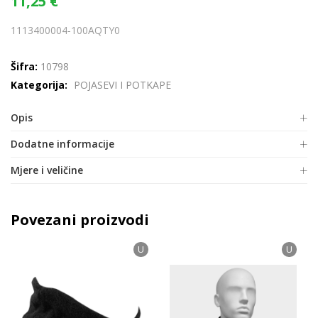
11,25
€
1113400004-100AQTY0
Šifra:
10798
Kategorija:
POJASEVI I POTKAPE
Opis
Dodatne informacije
Mjere i veličine
Povezani proizvodi
U
U