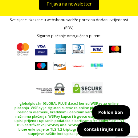
Prijava na newsletter
Sve cijene iskazane u webshopu sadrže porez na dodanu vrijednost
(PDV).
Sigurno plaćanje omogućeno putem:
globalplus.hr (GLOBAL PLUS d.o.o.) koristi WSPay za online
plaćanja. WSPay je siguran sustav za online plaćanje, plaćanje u
Poklon bon
realnom vremenu, kreditnim i debitnim karticama te drugim
načinima plaćanja. WSPay kupcu i trgovcu osiguravaju siguran
upis i prijenos upisanih podataka o karticama što podvrđuje i PCI
DSS certifikat koji WSPay ima. WSPay koristi SSL certifikat 256
Kontaktirajte nas
bitne enkripcije te TLS 1.2 kriptografski protokol kao najviše
stupnjeve zaštite kod upisa i prijenosa podataka.