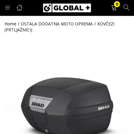
0
PRIJAVA
REGISTRACIJA
Home
OSTALA DODATNA MOTO OPREMA
KOVČEZI
(PRTLJAŽNICI)
Unesite svoje korisničko ime i lozinku.
Zapamti me
Prijava
Zaboravljena lozinka?