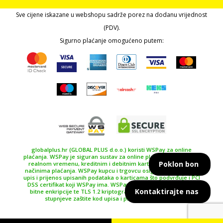
Sve cijene iskazane u webshopu sadrže porez na dodanu vrijednost
(PDV).
Sigurno plaćanje omogućeno putem:
globalplus.hr (GLOBAL PLUS d.o.o.) koristi WSPay za online
plaćanja. WSPay je siguran sustav za online plaćanje, plaćanje u
Poklon bon
realnom vremenu, kreditnim i debitnim karticama te drugim
načinima plaćanja. WSPay kupcu i trgovcu osiguravaju siguran
upis i prijenos upisanih podataka o karticama što podvrđuje i PCI
DSS certifikat koji WSPay ima. WSPay koristi SSL certifikat 256
Kontaktirajte nas
bitne enkripcije te TLS 1.2 kriptografski protokol kao najviše
stupnjeve zaštite kod upisa i prijenosa podataka.