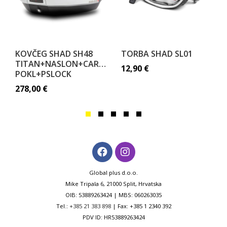
KOVČEG SHAD SH48
TORBA SHAD SL01
TITAN+NASLON+CARBON
12,90
€
POKL+PSLOCK
278,00
€
Global plus d.o.o.
Mike Tripala 6, 21000 Split, Hrvatska
OIB: 53889263424 | MBS: 060263035
Tel.:
+385 21 383 898
| Fax: +385 1 2340 392
PDV ID: HR53889263424