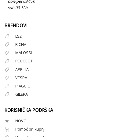
pon-pet 09-17h
sub 09-12h
BRENDOVI
LS2
RICHA
MALOSSI
PEUGEOT
APRILIA
VESPA
PIAGGIO
GILERA
KORISNIČKA PODRŠKA
NOVO
Pomoć pri kupnji