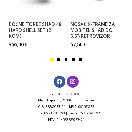
BOČNE TORBE SHAD 48
NOSAČ X-FRAME ZA
HARD SHELL SET (2
MOBITEL SHAD DO
KOM)
6.6″-RETROVIZOR
356,00
€
57,50
€
Global plus d.o.o.
Mike Tripala 6, 21000 Split, Hrvatska
OIB: 53889263424 | MBS: 060263035
Tel.:
+385 21 383 898
| Fax: +385 1 2340 392
PDV ID: HR53889263424