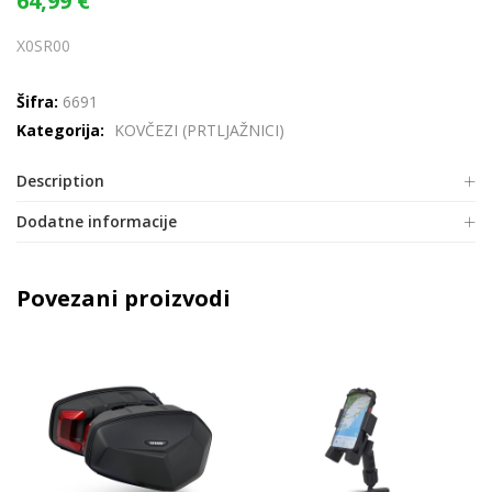
64,99
€
X0SR00
Šifra:
6691
Kategorija:
KOVČEZI (PRTLJAŽNICI)
Description
Dodatne informacije
Povezani proizvodi