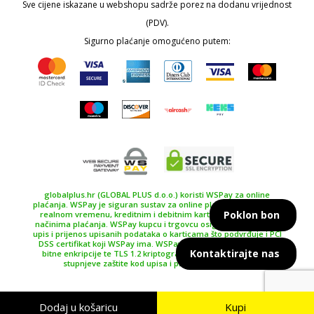
Sve cijene iskazane u webshopu sadrže porez na dodanu vrijednost
(PDV).
Sigurno plaćanje omogućeno putem:
globalplus.hr (GLOBAL PLUS d.o.o.) koristi WSPay za online
plaćanja. WSPay je siguran sustav za online plaćanje, plaćanje u
Poklon bon
realnom vremenu, kreditnim i debitnim karticama te drugim
načinima plaćanja. WSPay kupcu i trgovcu osiguravaju siguran
upis i prijenos upisanih podataka o karticama što podvrđuje i PCI
DSS certifikat koji WSPay ima. WSPay koristi SSL certifikat 256
Kontaktirajte nas
bitne enkripcije te TLS 1.2 kriptografski protokol kao najviše
stupnjeve zaštite kod upisa i prijenosa podataka.
Dodaj u košaricu
Kupi