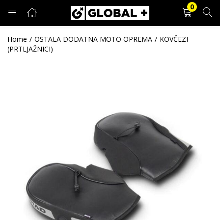
0
PRIJAVA
REGISTRACIJA
Home
OSTALA DODATNA MOTO OPREMA
KOVČEZI
(PRTLJAŽNICI)
Unesite svoje korisničko ime i lozinku.
Zapamti me
Prijava
Zaboravljena lozinka?