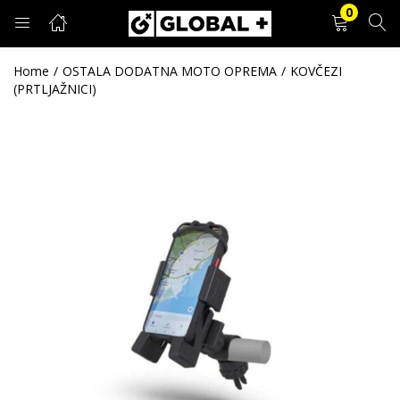
0
PRIJAVA
REGISTRACIJA
Home
OSTALA DODATNA MOTO OPREMA
KOVČEZI
(PRTLJAŽNICI)
Unesite svoje korisničko ime i lozinku.
Zapamti me
Prijava
Zaboravljena lozinka?