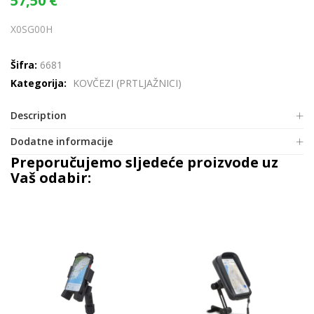
57,50
€
X0SG00H
Šifra:
6681
Kategorija:
KOVČEZI (PRTLJAŽNICI)
Description
Dodatne informacije
Preporučujemo sljedeće proizvode uz
Vaš odabir: