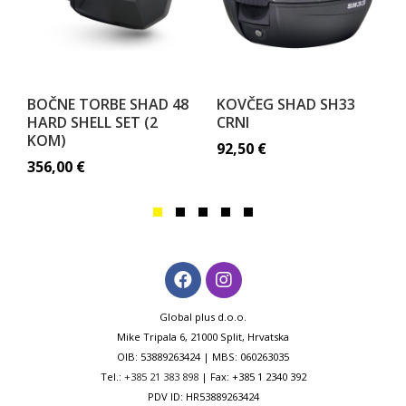
BOČNE TORBE SHAD 48
KOVČEG SHAD SH33
HARD SHELL SET (2
CRNI
KOM)
92,50
€
356,00
€
Global plus d.o.o.
Mike Tripala 6, 21000 Split, Hrvatska
OIB: 53889263424 | MBS: 060263035
Tel.:
+385 21 383 898
| Fax: +385 1 2340 392
PDV ID: HR53889263424