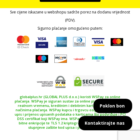
Sve cijene iskazane u webshopu sadrže porez na dodanu vrijednost
(PDV).
Sigurno plaćanje omogućeno putem:
globalplus.hr (GLOBAL PLUS d.o.o.) koristi WSPay za online
plaćanja. WSPay je siguran sustav za online plaćanje, plaćanje u
Poklon bon
realnom vremenu, kreditnim i debitnim karticama te drugim
načinima plaćanja. WSPay kupcu i trgovcu osiguravaju siguran
upis i prijenos upisanih podataka o karticama što podvrđuje i PCI
DSS certifikat koji WSPay ima. WSPay koristi SSL certifikat 256
Kontaktirajte nas
bitne enkripcije te TLS 1.2 kriptografski protokol kao najviše
stupnjeve zaštite kod upisa i prijenosa podataka.