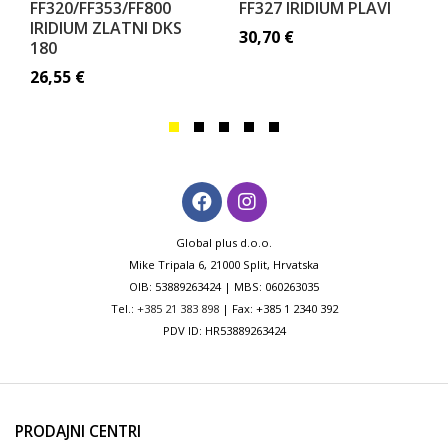
FF320/FF353/FF800
FF327 IRIDIUM PLAVI
IRIDIUM ZLATNI DKS
30,70
€
180
26,55
€
Global plus d.o.o.
Mike Tripala 6, 21000 Split, Hrvatska
OIB: 53889263424 | MBS: 060263035
Tel.:
+385 21 383 898
| Fax: +385 1 2340 392
PDV ID: HR53889263424
PRODAJNI CENTRI