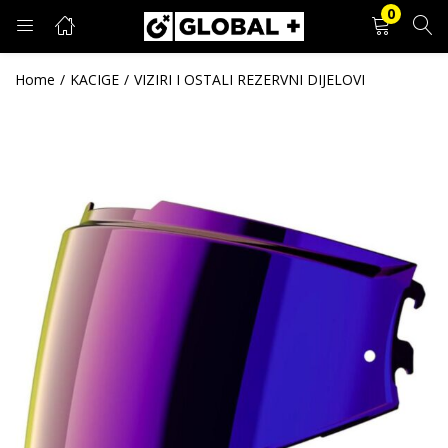
0
PRIJAVA
REGISTRACIJA
Home
KACIGE
VIZIRI I OSTALI REZERVNI DIJELOVI
Unesite svoje korisničko ime i lozinku.
Zapamti me
Prijava
Zaboravljena lozinka?