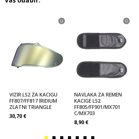
Vaš odabir:
U
U
VIZIR LS2 ZA KACIGU
NAVLAKA ZA REMEN
FF807/FF817 IRIDIUM
KACIGE LS2
ZLATNI TRIANGLE
FF805/FF901/MX701
C/MX703
30,70
€
8,90
€