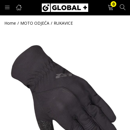
0
PRIJAVA
REGISTRACIJA
Home
MOTO ODJEĆA
RUKAVICE
Unesite svoje korisničko ime i lozinku.
Zapamti me
Prijava
Zaboravljena lozinka?