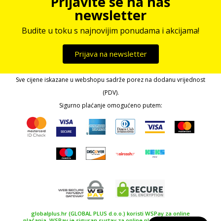
Prijavite se na naš
newsletter
Budite u toku s najnovijim ponudama i akcijama!
Prijava na newsletter
Sve cijene iskazane u webshopu sadrže porez na dodanu vrijednost
(PDV).
Sigurno plaćanje omogućeno putem:
globalplus.hr (GLOBAL PLUS d.o.o.) koristi WSPay za online
plaćanja. WSPay je siguran sustav za online plaćanje, plaćanje u