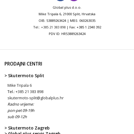
Global plus d.o.o.
Mike Tripala 6, 21000 Split, Hrvatska
OIB: 53889263424 | MBS: 060263035
Tel.:
+385 21 383 898
| Fax: +385 1 2340 392
PDV ID: HR53889263424
PRODAJNI CENTRI
> Skutermoto Split
Mike Tripala 6
Tel.:
+385 21 383 898
skutermoto-split@globalplus.hr
Radno vrijeme:
pon-pet 09-19h
sub 09-12h
> Skutermoto Zagreb
> Global plus servis Zagreb