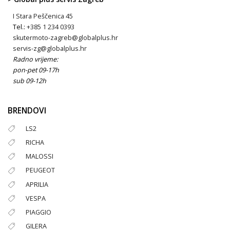
I Stara Peščenica 45
Tel.:
+385 1 234 0393
skutermoto-zagreb@globalplus.hr
servis-zg@globalplus.hr
Radno vrijeme:
pon-pet 09-17h
sub 09-12h
BRENDOVI
LS2
RICHA
MALOSSI
PEUGEOT
APRILIA
VESPA
PIAGGIO
GILERA