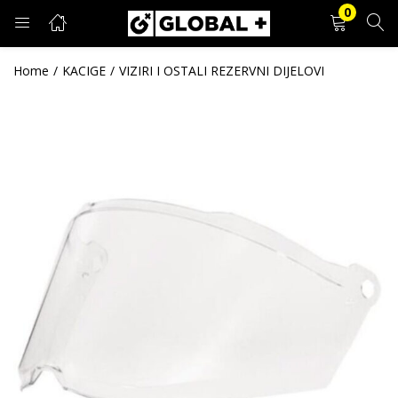
0
PRIJAVA
REGISTRACIJA
Home
KACIGE
VIZIRI I OSTALI REZERVNI DIJELOVI
Unesite svoje korisničko ime i lozinku.
Zapamti me
Prijava
Zaboravljena lozinka?