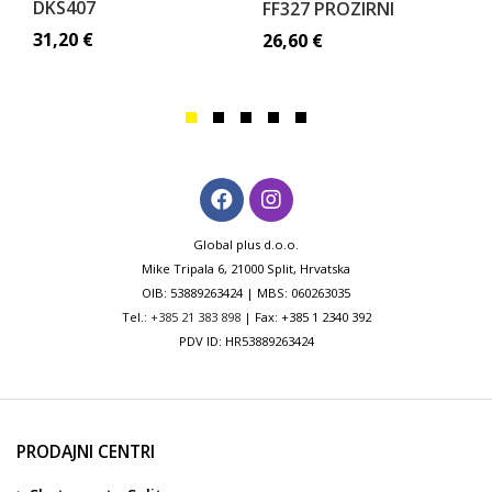
DKS407
FF327 PROZIRNI
31,20
€
26,60
€
Global plus d.o.o.
Mike Tripala 6, 21000 Split, Hrvatska
OIB: 53889263424 | MBS: 060263035
Tel.:
+385 21 383 898
| Fax: +385 1 2340 392
PDV ID: HR53889263424
PRODAJNI CENTRI