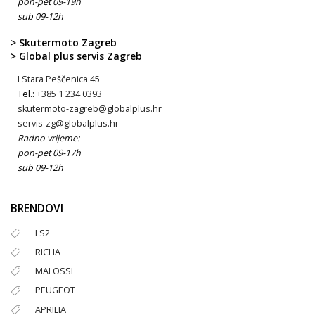
pon-pet 09-19h
sub 09-12h
> Skutermoto Zagreb
> Global plus servis Zagreb
I Stara Peščenica 45
Tel.:
+385 1 234 0393
skutermoto-zagreb@globalplus.hr
servis-zg@globalplus.hr
Radno vrijeme:
pon-pet 09-17h
sub 09-12h
BRENDOVI
LS2
RICHA
MALOSSI
PEUGEOT
APRILIA