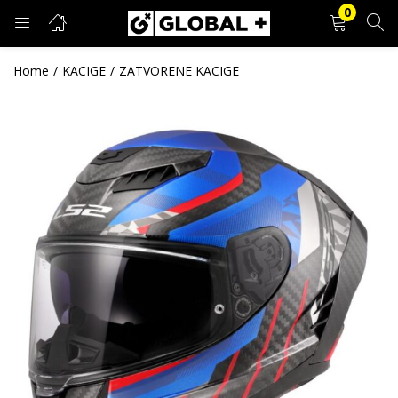
0
PRIJAVA
REGISTRACIJA
Home
KACIGE
ZATVORENE KACIGE
Unesite svoje korisničko ime i lozinku.
Zapamti me
Prijava
Zaboravljena lozinka?