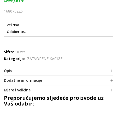
499,00
€
168075226
Veličina
Odaberite...
Šifra:
10355
Kategorija:
ZATVORENE KACIGE
Opis
Dodatne informacije
Mjere i veličine
Preporučujemo sljedeće proizvode uz
Vaš odabir: