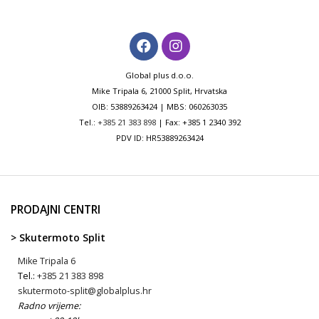
Global plus d.o.o.
Mike Tripala 6, 21000 Split, Hrvatska
OIB: 53889263424 | MBS: 060263035
Tel.:
+385 21 383 898
| Fax: +385 1 2340 392
PDV ID: HR53889263424
PRODAJNI CENTRI
> Skutermoto Split
Mike Tripala 6
Tel.:
+385 21 383 898
skutermoto-split@globalplus.hr
Radno vrijeme: