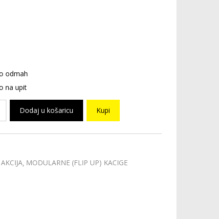
o odmah
 na upit
Dodaj u košaricu
Kupi
AKCIJA
MODULARNE (FLIP UP) KACIGE