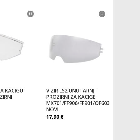
U
U
 ZA KACIGU
VIZIR LS2 UNUTARNJI
TEKSTIL
ZIRNI
PROZIRNI ZA KACIGE
LS2 ZA F
MX701/FF906/FF901/OF603
39,50
€
NOVI
17,90
€