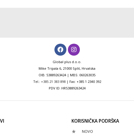
Global plus d.o.o.
Mike Tripala 6, 21000 Split, Hrvatska
OIB: 53889263424 | MBS: 060263035
Tel.:
+385 21 383 898
| Fax: +385 1 2340 392
PDV ID: HR53889263424
VI
KORISNIČKA PODRŠKA
NOVO