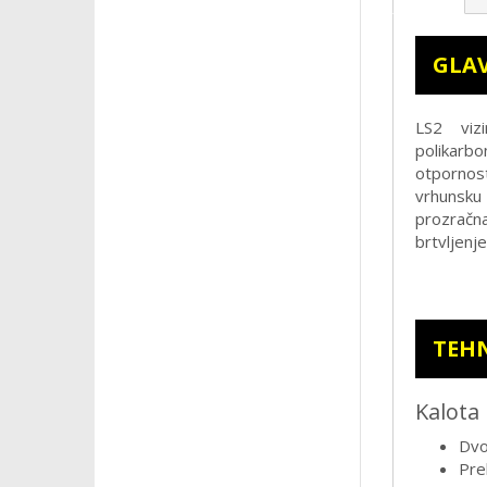
GLAV
LS2 viz
polikarb
otpornost
vrhunsku
prozračna
brtvljenj
TEHN
Kalota
Dvo
Pre