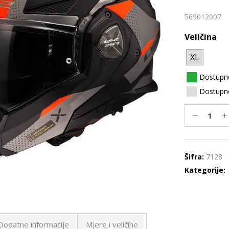
569012007
Veličina
XL
Dostupn
Dostupno
Šifra:
7128
Kategorije:
Dodatne informacije
Mjere i veličine