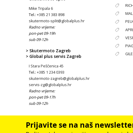
RIC
Mike Tripala 6
MAL
Tel.:
+385 21 383 898
skutermoto-split@globalplus.hr
PEU
Radno vrijeme:
APRI
pon-pet 09-19h
VES
sub 09-12h
PIA
> Skutermoto Zagreb
GIL
> Global plus servis Zagreb
I Stara Peščenica 45
Tel.:
+385 1 234 0393
skutermoto-zagreb@globalplus.hr
servis-zg@globalplus.hr
Radno vrijeme:
pon-pet 09-17h
sub 09-12h
Prijavite se na naš newslette