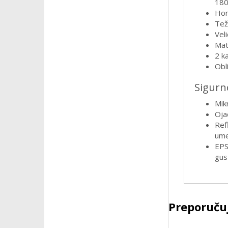
180
Hom
Tež
Veli
Mat
2 ka
Obli
Sigurn
Mik
Oja
Refl
ume
EPS
gus
Preporučuj