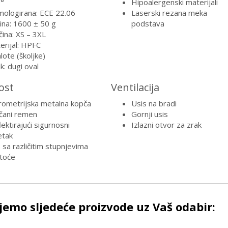
°
Hipoalergenski materijali
ologirana: ECE 22.06
Laserski rezana meka
ina: 1600 ± 50 g
podstava
čina: XS – 3XL
erijal: HPFC
lote (školjke)
k: dugi oval
ost
Ventilacija
rometrijska metalna kopča
Usis na bradi
čani remen
Gornji usis
ektirajući sigurnosni
Izlazni otvor za zrak
tak
 sa različitim stupnjevima
toće
emo sljedeće proizvode uz Vaš odabir: