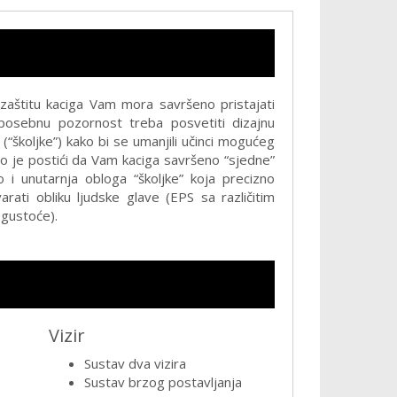
zaštitu kaciga Vam mora savršeno pristajati
 posebnu pozornost treba posvetiti dizajnu
 (“školjke”) kako bi se umanjili učinci mogućeg
no je postići da Vam kaciga savršeno “sjedne”
 i unutarnja obloga “školjke” koja precizno
rati obliku ljudske glave (EPS sa različitim
gustoće).
Vizir
Sustav dva vizira
Sustav brzog postavljanja