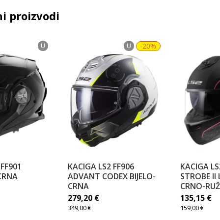
i proizvodi
U
U
-20%
 FF901
KACIGA LS2 FF906
KACIGA LS
CRNA
ADVANT CODEX BIJELO-
STROBE II
CRNA
CRNO-RUŽ
279,20
€
135,15
€
349,00
€
159,00
€