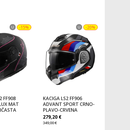
U
-15%
U
-20%
2 FF908
KACIGA LS2 FF906
KACIGA L
 LUX MAT
ADVANT SPORT CRNO-
ADVANT 
IČASTA
PLAVO-CRVENA
469,00
€
279,20
€
349,00
€