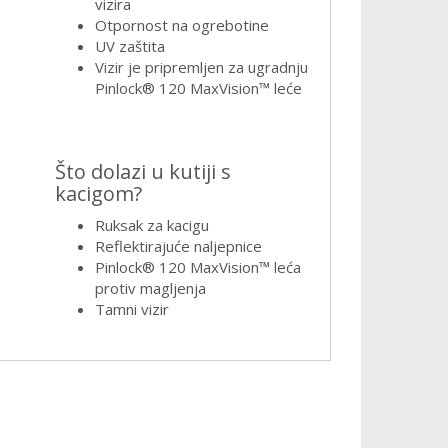
vizira
Otpornost na ogrebotine
UV zaštita
Vizir je pripremljen za ugradnju
Pinlock® 120 MaxVision™ leće
Što dolazi u kutiji s
kacigom?
Ruksak za kacigu
Reflektirajuće naljepnice
Pinlock® 120 MaxVision™ leća
protiv magljenja
Tamni vizir