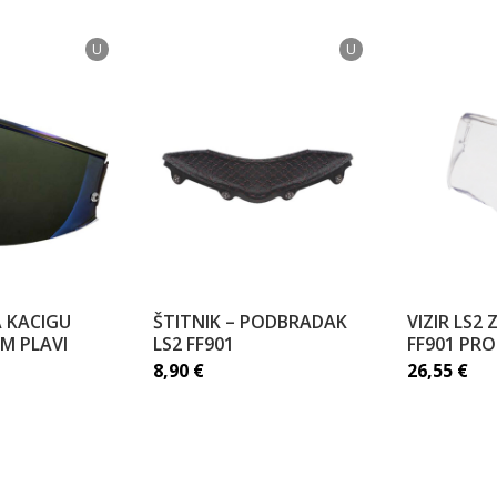
U
U
A KACIGU
ŠTITNIK – PODBRADAK
VIZIR LS2
UM PLAVI
LS2 FF901
FF901 PRO
8,90
€
26,55
€