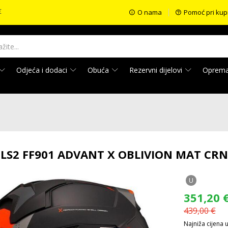
€
O nama
Pomoć pri kup
Odjeća i dodaci
Obuća
Rezervni dijelovi
Oprem
 LS2 FF901 ADVANT X OBLIVION MAT CR
U
351,20
439,00
€
Najniža cijena 