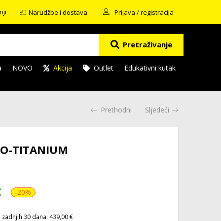
nji
Narudžbe i dostava
Prijava / registracija
Pretraživanje
a
NOVO
Akcija
Outlet
Edukativni kutak
Prethodni
Sljedeći
NO-TITANIUM
€
-20%
u zadnjih 30 dana: 439,00 €