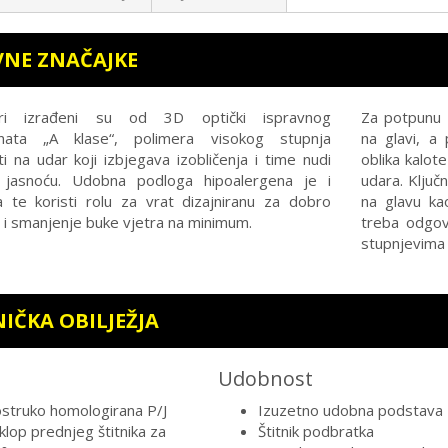
NE ZNAČAJKE
iri izrađeni su od 3D optički ispravnog
Za potpunu 
onata „A klase“, polimera visokog stupnja
na glavi, a
i na udar koji izbjegava izobličenja i time nudi
oblika kalote
 jasnoću. Udobna podloga hipoalergena je i
udara. Ključ
 te koristi rolu za vrat dizajniranu za dobro
na glavu kao
e i smanjenje buke vjetra na minimum.
treba odgova
stupnjevima 
IČKA OBILJEŽJA
Udobnost
struko homologirana P/J
Izuzetno udobna podstava
klop prednjeg štitnika za
Štitnik podbratka