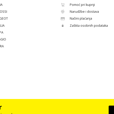
HA
Pomoć pri kupnji
OSSI
Narudžbe i dostava
GEOT
Načini plaćanja
LIA
Zaštita osobnih podataka
PA
GGIO
ERA
r