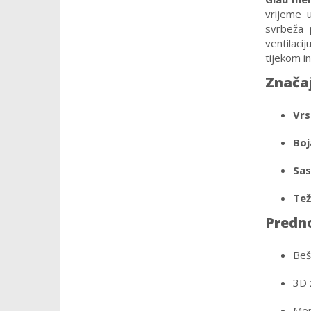
vrijeme u
svrbeža 
ventilaci
tijekom in
Znača
Vrs
Boj
Sas
Tež
Predno
Beš
3D 
Mer