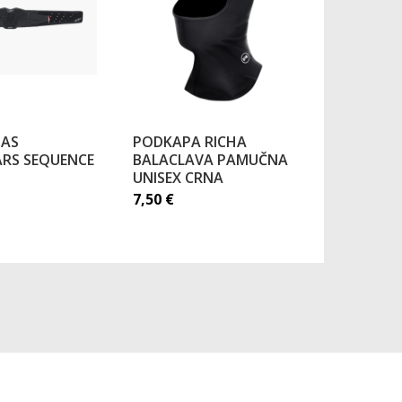
JAS
PODKAPA RICHA
POVEZNIK
ARS SEQUENCE
BALACLAVA PAMUČNA
JAKNE RI
UNISEX CRNA
21,00
€
7,50
€