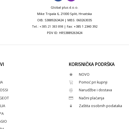
Global plus d.o.o.
Mike Tripala 6, 21000 Split, Hrvatska
OIB: 53889263424 | MBS: 060263035
Tel.:
+385 21 383 898
| Fax: +385 1 2340 392
PDV ID: HR53889263424
VI
KORISNIČKA PODRŠKA
NOVO
HA
Pomoć pri kupnji
OSSI
Narudžbe i dostava
GEOT
Načini plaćanja
LIA
Zaštita osobnih podataka
PA
GGIO