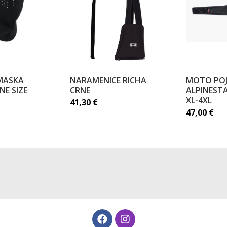
MASKA
NARAMENICE RICHA
MOTO PO
E SIZE
CRNE
ALPINEST
XL-4XL
41,30
€
47,00
€