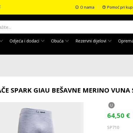
€
O nama
Pomoć pri kup
Odjeća i dodaci
Obuća
Rezervni dijelovi
Oprem
ČE SPARK GIAU BEŠAVNE MERINO VUNA 
U
64,50
€
SP710