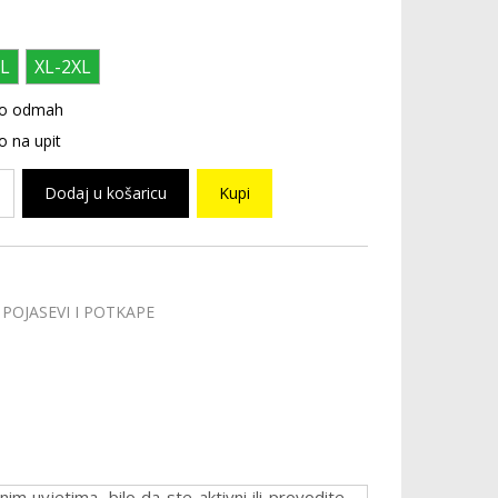
L
XL-2XL
o odmah
 na upit
Dodaj u košaricu
Kupi
POJASEVI I POTKAPE
im uvjetima, bilo da ste aktivni ili provodite