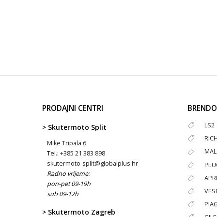
PRODAJNI CENTRI
BRENDO
LS2
> Skutermoto Split
RIC
Mike Tripala 6
MAL
Tel.:
+385 21 383 898
skutermoto-split@globalplus.hr
PEU
Radno vrijeme:
APRI
pon-pet 09-19h
VES
sub 09-12h
PIA
> Skutermoto Zagreb