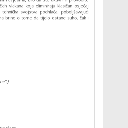
kih vlakana koja eliminiraju klasičan osjećaj
ehnička svojstva podhlača, poboljšavajući
kana brine o tome da tijelo ostane suho, čak i
ne”.)
nje vlage