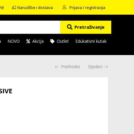
nji
Narudžbe i dostava
Prijava / registracija
Pretraživanje
a
NOVO
Akcija
Outlet
Edukativni kutak
Prethodni
Sljedeći
SIVE