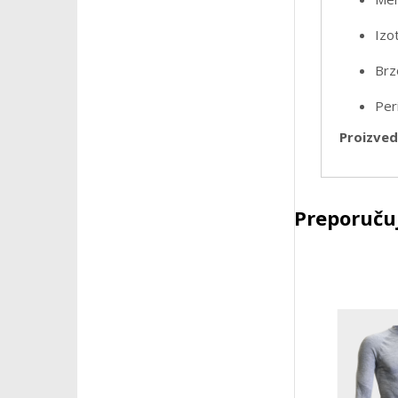
Izo
Brz
Peri
Proizvede
Preporučuj