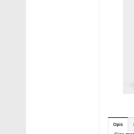
Opis
Giau me