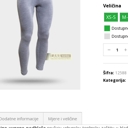
Veličina
XS-S
M-
Dostupn
Dostupno
Šifra:
12588
Kategorija:
Dodatne informacije
Mjere i veličine
rino vunene podhlače
pružaju vrhunsku toplinsku zaštitu u hladn