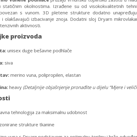
 statičnim okolnostima. Izrađene su od visokokvalitetnih tehnič
povezan s vunom. 3D pletene strukture dodatno unapređuju t
ju i olakšavajući izbacivanje znoja. Dodatni sloj Dryarn mikrovla
tenzivnih aktivnosti.
jke proizvoda
ta:
unisex duge bešavne podhlače
a:
siva
tav:
merino vuna, polipropilen, elastan
ina:
heavy
(Detaljnije objašnjenje pronađite u dijelu “Mjere i veliči
sti
avna tehnologija za maksimalnu udobnost
zonirane strukture tkanine
ino vuna s Dryarn podstavom za optimalnu toplinu i brže odvođe