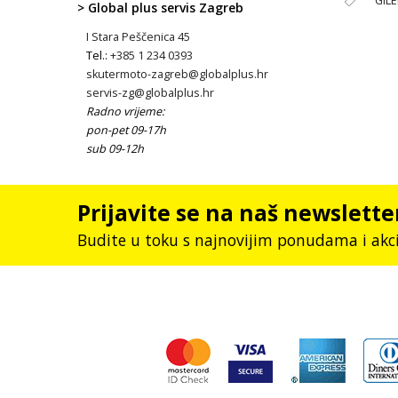
GIL
> Global plus servis Zagreb
I Stara Peščenica 45
Tel.:
+385 1 234 0393
skutermoto-zagreb@globalplus.hr
servis-zg@globalplus.hr
Radno vrijeme:
pon-pet 09-17h
sub 09-12h
Prijavite se na naš newslette
Budite u toku s najnovijim ponudama i akc