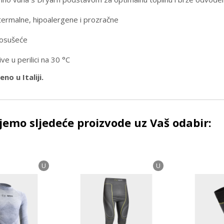
termalne, hipoalergene i prozračne
osušeće
ve u perilici na 30 °C
no u Italiji.
emo sljedeće proizvode uz Vaš odabir:
U
U