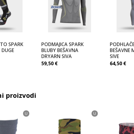
TO SPARK
PODMAJICA SPARK
PODHLAČE
Y DUGE
BLUBY BEŠAVNA
BEŠAVNE 
DRYARN SIVA
SIVE
59,50
€
64,50
€
i proizvodi
U
U