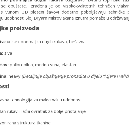
li se opuštate. Izrađena je od visokokvalitetnih tehničkih vla
s vunom. 3D pleteni šavovi dodatno poboljšavaju tehničke pe
u udobnost. Sloj Dryarn mikrovlakana iznutra pomaže u održavanju 
jke proizvoda
ta:
unisex podmajica dugih rukava, bešavna
a:
siva
tav:
polipropilen, merino vuna, elastan
ina:
heavy
(Detaljnije objašnjenje pronađite u dijelu “Mjere i veliči
sti
avna tehnologija za maksimalnu udobnost
an rukavi i lažni ovratnik za bolje pristajanje
zonirana struktura tkanine