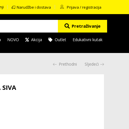
nji
Narudžbe i dostava
Prijava / registracija
Pretraživanje
a
NOVO
Akcija
Outlet
Edukativni kutak
Prethodni
Sljedeći
 SIVA