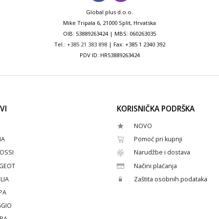
Global plus d.o.o.
Mike Tripala 6, 21000 Split, Hrvatska
OIB: 53889263424 | MBS: 060263035
Tel.:
+385 21 383 898
| Fax: +385 1 2340 392
PDV ID: HR53889263424
VI
KORISNIČKA PODRŠKA
NOVO
HA
Pomoć pri kupnji
OSSI
Narudžbe i dostava
GEOT
Načini plaćanja
LIA
Zaštita osobnih podataka
PA
GGIO
ERA