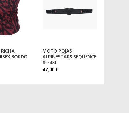
 RICHA
MOTO POJAS
MOTO ZA
NISEX BORDO
ALPINESTARS SEQUENCE
CIPELU L
XL-4XL
9,90
€
47,00
€