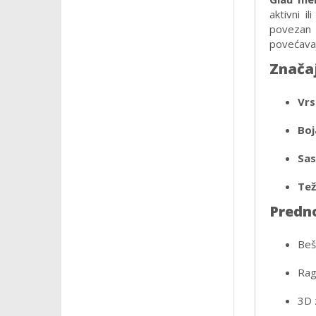
aktivni i
povezan 
povećavaj
Znača
Vrs
Boj
Sas
Tež
Predno
Beš
Ragl
3D 