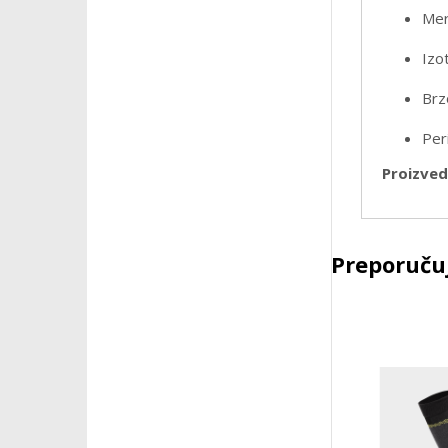
Mer
Izo
Brz
Peri
Proizvede
Preporučuj