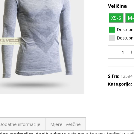
Veličina
XS-S
M-
Dostupn
Dostupno
Šifra:
12584
Kategorija:
Dodatne informacije
Mjere i veličine
rino podmajica dugih rukava
osigurava izvrsnu toplinsku za