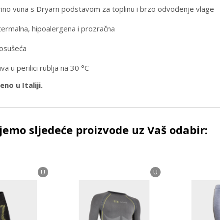
ino vuna s Dryarn podstavom za toplinu i brzo odvođenje vlage
termalna, hipoalergena i prozračna
osušeća
va u perilici rublja na 30 °C
no u Italiji.
emo sljedeće proizvode uz Vaš odabir:
U
U