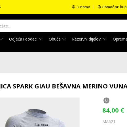
€
O nama
Pomoć pri kup
Odjeća i dodaci
Obuća
Rezervni dijelovi
Oprem
ICA SPARK GIAU BEŠAVNA MERINO VUNA
U
84,00
€
MA621