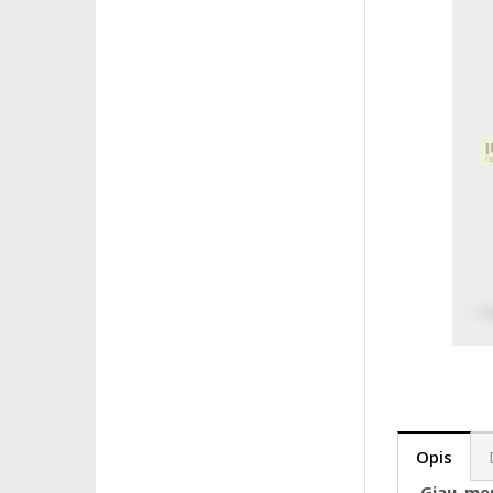
Opis
Giau me