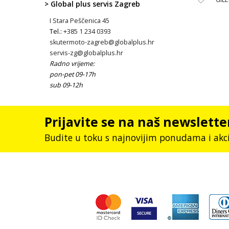
> Global plus servis Zagreb
I Stara Peščenica 45
Tel.:
+385 1 234 0393
skutermoto-zagreb@globalplus.hr
servis-zg@globalplus.hr
Radno vrijeme:
pon-pet 09-17h
sub 09-12h
Prijavite se na naš newslette
Budite u toku s najnovijim ponudama i akc