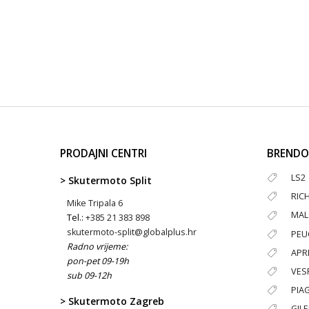
PRODAJNI CENTRI
BRENDO
LS2
> Skutermoto Split
RIC
Mike Tripala 6
MAL
Tel.:
+385 21 383 898
skutermoto-split@globalplus.hr
PEU
Radno vrijeme:
APRI
pon-pet 09-19h
VES
sub 09-12h
PIA
> Skutermoto Zagreb
GIL