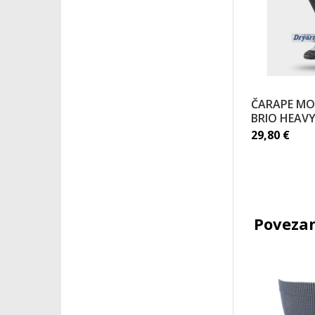
ČARAPE MO
BRIO HEAV
29,80
€
Povezan