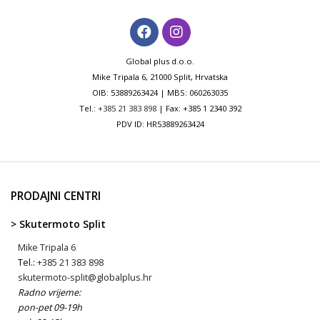
Global plus d.o.o.
Mike Tripala 6, 21000 Split, Hrvatska
OIB: 53889263424 | MBS: 060263035
Tel.:
+385 21 383 898
| Fax: +385 1 2340 392
PDV ID: HR53889263424
PRODAJNI CENTRI
> Skutermoto Split
Mike Tripala 6
Tel.:
+385 21 383 898
skutermoto-split@globalplus.hr
Radno vrijeme:
pon-pet 09-19h