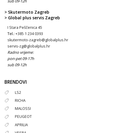
sub 09-12h
> Skutermoto Zagreb
> Global plus servis Zagreb
I Stara Peščenica 45
Tel.:
+385 1 234 0393
skutermoto-zagreb@globalplus.hr
servis-zg@globalplus.hr
Radno vrijeme:
pon-pet 09-17h
sub 09-12h
BRENDOVI
LS2
RICHA
MALOSSI
PEUGEOT
APRILIA
VESPA