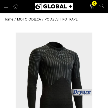
0
PRIJAVA
REGISTRACIJA
Home
MOTO ODJEĆA
POJASEVI I POTKAPE
Unesite svoje korisničko ime i lozinku.
Zapamti me
Prijava
Zaboravljena lozinka?